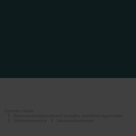
Zehnder Home
Renoveerimislahendused tervisliku sisekliima tagamiseks
Ülekuumenemine
Jahutuslahendused