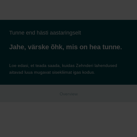
Tunne end hästi aastaringselt
Jahe, värske õhk, mis on hea tunne.
Loe edasi, et teada saada, kuidas Zehnderi lahendused
aitavad luua mugavat sisekliimat igas kodus.
Overview