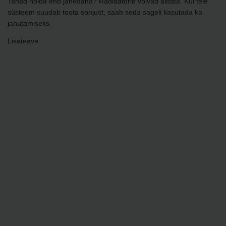
Tahad hoida end jahedana? Radiaatorid võivad aidata. Kui teie
süsteem suudab toota soojust, saab seda sageli kasutada ka
jahutamiseks.
Lisateave.