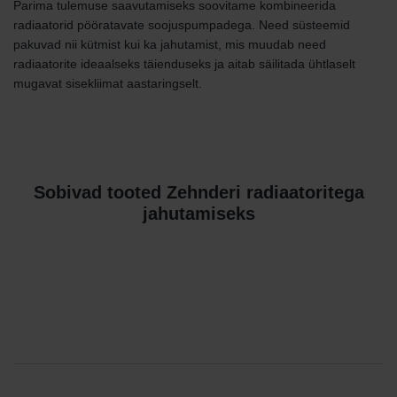
Parima tulemuse saavutamiseks soovitame kombineerida
radiaatorid pööratavate soojuspumpadega. Need süsteemid
pakuvad nii kütmist kui ka jahutamist, mis muudab need
radiaatorite ideaalseks täienduseks ja aitab säilitada ühtlaselt
mugavat sisekliimat aastaringselt.
Sobivad tooted Zehnderi radiaatoritega
jahutamiseks