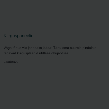
Kiirguspaneelid
Väga tõhus viis jahedaks jääda: Tänu oma suurele pindalale
tagavad kiirgusplaadid ühtlase õhujaotuse.
Lisateave