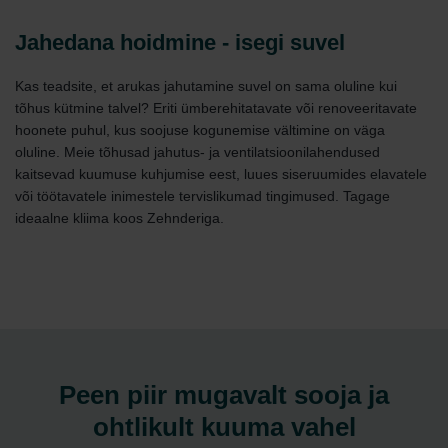
Jahedana hoidmine - isegi suvel
Kas teadsite, et arukas jahutamine suvel on sama oluline kui
tõhus kütmine talvel? Eriti ümberehitatavate või renoveeritavate
hoonete puhul, kus soojuse kogunemise vältimine on väga
oluline. Meie tõhusad jahutus- ja ventilatsioonilahendused
kaitsevad kuumuse kuhjumise eest, luues siseruumides elavatele
või töötavatele inimestele tervislikumad tingimused. Tagage
ideaalne kliima koos Zehnderiga.
Peen piir mugavalt sooja ja
ohtlikult kuuma vahel