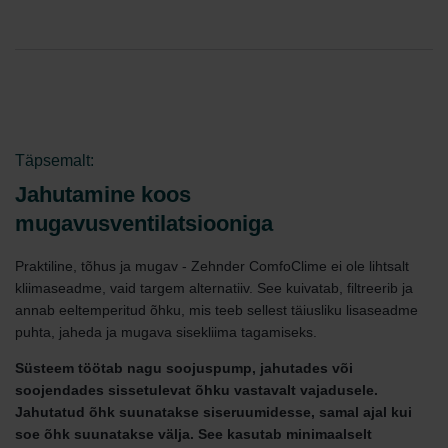
Täpsemalt:
Jahutamine koos
mugavusventilatsiooniga
Praktiline, tõhus ja mugav - Zehnder ComfoClime ei ole lihtsalt
kliimaseadme, vaid targem alternatiiv. See kuivatab, filtreerib ja
annab eeltemperitud õhku, mis teeb sellest täiusliku lisaseadme
puhta, jaheda ja mugava sisekliima tagamiseks.
Süsteem töötab nagu soojuspump, jahutades või
soojendades sissetulevat õhku vastavalt vajadusele.
Jahutatud õhk suunatakse siseruumidesse, samal ajal kui
soe õhk suunatakse välja. See kasutab minimaalselt