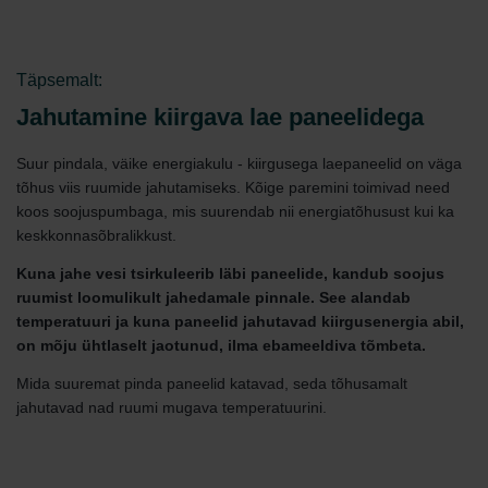
Täpsemalt:
Jahutamine kiirgava lae paneelidega
Suur pindala, väike energiakulu - kiirgusega laepaneelid on väga
tõhus viis ruumide jahutamiseks. Kõige paremini toimivad need
koos soojuspumbaga, mis suurendab nii energiatõhusust kui ka
keskkonnasõbralikkust.
Kuna jahe vesi tsirkuleerib läbi paneelide, kandub soojus
ruumist loomulikult jahedamale pinnale. See alandab
temperatuuri ja kuna paneelid jahutavad kiirgusenergia abil,
on mõju ühtlaselt jaotunud, ilma ebameeldiva tõmbeta.
Mida suuremat pinda paneelid katavad, seda tõhusamalt
jahutavad nad ruumi mugava temperatuurini.