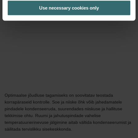
Use necessary cookies only
Optimaalse jõudluse tagamiseks on soovitatav teostada
korrapäraseid kontrolle. Soe ja niiske õhk võib jahedamatele
pindadele kondenseeruda, suurendades niiskuse ja hallituse
tekkimise ohtu. Ruumi ja jahutuspindade vahelise
temperatuurierinevuse jälgimine aitab vältida kondenseerumist ja
säilitada tervislikku sisekeskkonda.