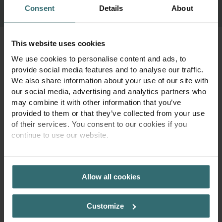
Consent
Details
About
This website uses cookies
We use cookies to personalise content and ads, to
provide social media features and to analyse our traffic.
We also share information about your use of our site with
Täpsemalt:
our social media, advertising and analytics partners who
Jahutamine radiaatoritega
may combine it with other information that you’ve
provided to them or that they’ve collected from your use
Tänapäeva kliimas on jahutamine suvel sama oluline kui kütmine
of their services. You consent to our cookies if you
talvel. Tõusvad välistemperatuurid, hästi soojustatud hooned ja
continue to use our website.
tihedalt hoonestatud linnapiirkonnad aitavad kaasa siseruumide
soojenemisele. Kuna soojust on vähe, koguneb see ja püsib kogu
PRIVACY POLICY
soojemate kuude jooksul.
Allow all cookies
Radiaatorid pakuvad tõhusat lahendust. Nad mitte ainult ei
soojenda tõhusalt, vaid suudavad ka aktiivselt jahutada.
Mida suurem on nende pindala, seda rohkem soojust nad
Customize
suudavad eraldada - ja neelata.