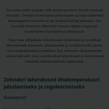
Kui suvine päike paistab, võib sisetemperatuur kiiresti muutuda
rõhuvaks. Tihedalt hoonestatud piirkondades ja hästi isoleeritud
kaasaegsetes hoonetes ei ole soojusel kuhugi pääseda, mis
koormab hoonet ja vähendab hoones viibijate mugavust,
suurendades kuumastressi tõenäosust.
Tänu meie põhjalikule ehitusfüüsika tundmisele ja terviklikule
lähenemisele kütmisele, jahutamisele ja ventilatsioonile aitame
luua tasakaalustatud sisekliima. Kas aktiivsete või passiivsete
süsteemide abil, meie uuenduslikud lahendused on kohandatud
vastavalt individuaalsetele vajadustele.
Zehnderi lahendused õhutemperatuuri
jahutamiseks ja reguleerimiseks
Radiaatorid