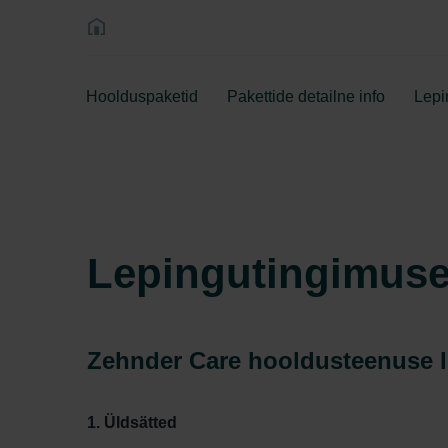
Hoolduspaketid
Pakettide detailne info
Lepi
Lepingutingimus
Zehnder Care hooldusteenuse 
1. Üldsätted