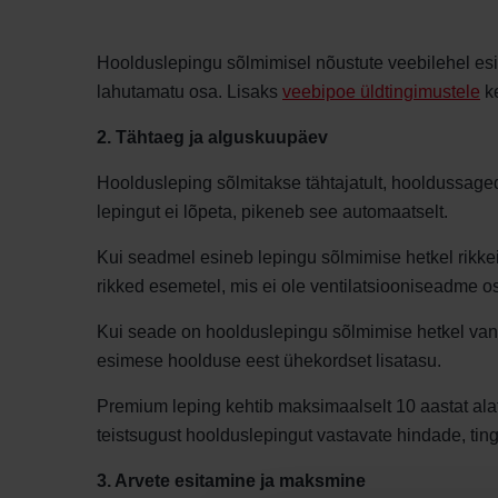
Hoolduslepingu sõlmimisel nõustute veebilehel es
lahutamatu osa. Lisaks
veebipoe üldtingimustele
k
2. Tähtaeg ja alguskuupäev
Hooldusleping sõlmitakse tähtajatult, hooldussagedu
lepingut ei lõpeta, pikeneb see automaatselt.
Kui seadmel esineb lepingu sõlmimise hetkel rikke
rikked esemetel, mis ei ole ventilatsiooniseadme o
Kui seade on hoolduslepingu sõlmimise hetkel vane
esimese hoolduse eest ühekordset lisatasu.
Premium leping kehtib maksimaalselt 10 aastat al
teistsugust hoolduslepingut vastavate hindade, ting
3. Arvete esitamine ja maksmine