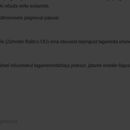
hi nõuda selle esitamist.
õlmimisele järgneval päeval.
e (Zehnder Baltics OÜ) oma otsusest lepingust taganeda ühese
lisel nõusolekul taganemistähtaja jooksul, jätame endale õiguse
ngimused