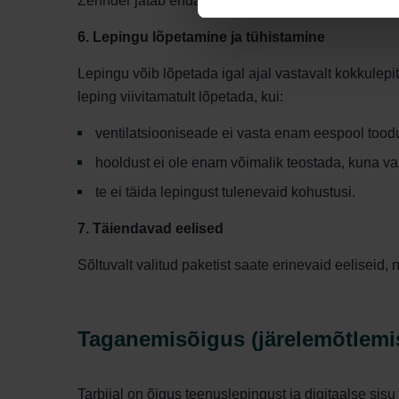
Zehnder jätab endale õiguse muuta tulevaste hooldu
6. Lepingu lõpetamine ja tühistamine
Lepingu võib lõpetada igal ajal vastavalt kokkulepi
leping viivitamatult lõpetada, kui:
ventilatsiooniseade ei vasta enam eespool toodu
hooldust ei ole enam võimalik teostada, kuna v
te ei täida lepingust tulenevaid kohustusi.
7. Täiendavad eelised
Sõltuvalt valitud paketist saate erinevaid eeliseid, 
Taganemisõigus (järelemõtlemi
Tarbijal on õigus teenuslepingust ja digitaalse sis