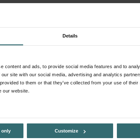
rve tuleb tasuda hiljemalt 14 päeva jooksul selle kättesaamises
 või elaniku puudumise tõttu, võidakse rakendada tasu 150,00 
Details
ertifitseeritud paigaldaja või äriregistrisse kantud ettevõtte p
e content and ads, to provide social media features and to analy
 our site with our social media, advertising and analytics partn
ekohaselt; ja
 provided to them or that they’ve collected from your use of their
komponendid (nt plafoonid) - on ohutud ning meie tehnikutele ke
e our website.
maksimaalne lae kõrgus 260 cm), jätab Zehnder endale õiguse te
hoolduspaketti. Zehnderi originaalfiltrite kasutamine tagab, et 
e
 only
Customize