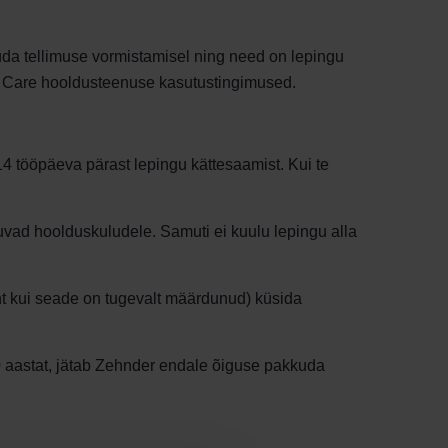
uda tellimuse vormistamisel ning need on lepingu
r Care hooldusteenuse kasutustingimused.
14 tööpäeva pärast lepingu kättesaamist. Kui te
uvad hoolduskuludele. Samuti ei kuulu lepingu alla
nt kui seade on tugevalt määrdunud) küsida
 aastat, jätab Zehnder endale õiguse pakkuda