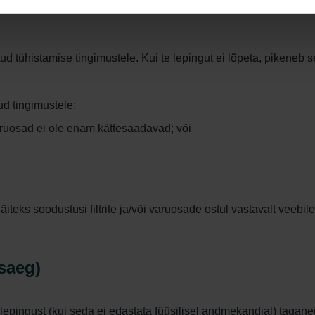
ste hindu. Hinnatõusu korral on teil õigus leping viivitamatult
tud tühistamise tingimustele. Kui te lepingut ei lõpeta, pikeneb
d tingimustele;
aruosad ei ole enam kättesaadavad; või
näiteks soodustusi filtrite ja/või varuosade ostul vastavalt veebi
saeg)
u lepingust (kui seda ei edastata füüsilisel andmekandjal) taga