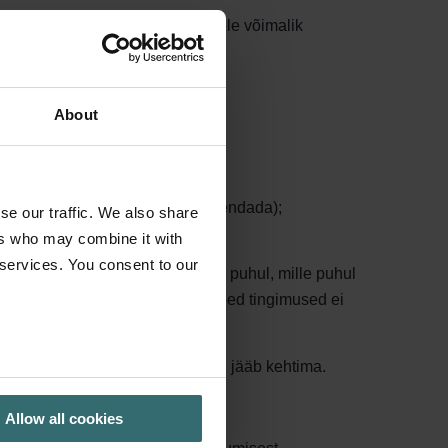
t. Kui kokkulepitud hooldust ei ole võimalik
€ (koos käibemaksuga).
About
oolt (mida peab olema võimalik tõendada);
se our traffic. We also share
ers who may combine it with
 services. You consent to our
rgesti ligipääsetavad. Pakettide puhul, mille puhul
atud töid mitte teostada, kui need tingimused ei
teie ventilatsiooniseadme garantii jääb kehtima.
Allow all cookies