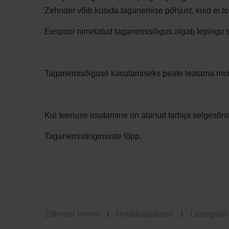
Zehnder võib küsida taganemise põhjust, kuid ei to
Eespool nimetatud taganemisõigus algab lepingu s
Taganemisõiguse kasutamiseks peate teatama meil
Kui teenuse osutamine on alanud tarbija selgesõna
Taganemistingimuste lõpp.
Zehnder Home
Hoolduspaketid
Lepinguti