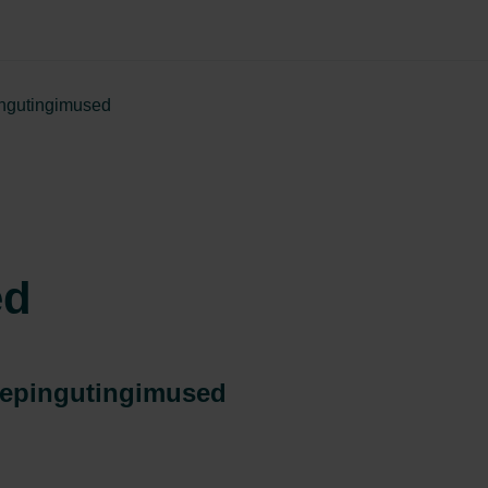
ngutingimused
ed
lepingutingimused