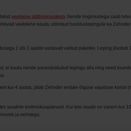
itatud
veebipoe üldtingimustega
. Nende tingimustega saab tutv
ehtivad veebilehe kaudu sõlmitud hoolduslepingule ka Zehnde
sega 1 või 2 aastat vastavalt valitud paketile. Leping jõustub 
id, ei kuulu nende paranduskulud lepingu alla ning need lisand
sa.
m kui 4 aastat, jätab Zehnder endale õiguse vajaduse korral (
ates seadme tootmiskuupäevast. Kui teie seade on vanem kui 10
imuste ja eelistega.