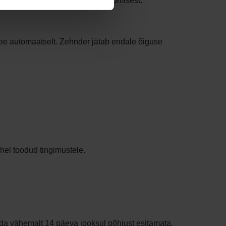
 lõpetada alates muudatuse jõustumisest.
 see automaatselt. Zehnder jätab endale õiguse
lehel toodud tingimustele.
neda vähemalt 14 päeva jooksul põhjust esitamata.