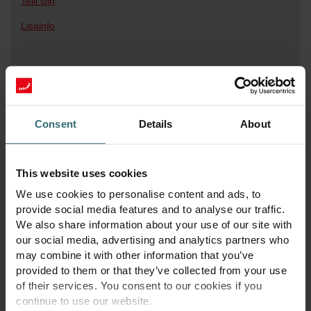
Telli siin
Lisainfo
Consent
Details
About
This website uses cookies
Torude puhastamine
We use cookies to personalise content and ads, to
Puhas ja tervislik siseõhk tänu süsteemi kogunenud tolmu ja
provide social media features and to analyse our traffic.
mustuse tõhusale eemaldamisele.
We also share information about your use of our site with
our social media, advertising and analytics partners who
may combine it with other information that you’ve
Telli siin
provided to them or that they’ve collected from your use
of their services. You consent to our cookies if you
Lisainfo
continue to use our website.