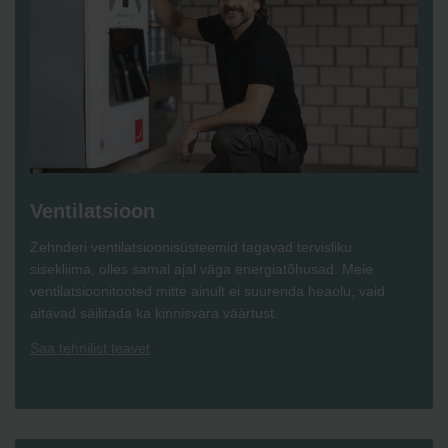
Ventilatsioon
Zehnderi ventilatsioonisüsteemid tagavad tervisliku
sisekliima, olles samal ajal väga energiatõhusad. Meie
ventilatsioonitooted mitte ainult ei suurenda heaolu, vaid
aitavad säilitada ka kinnisvara väärtust.
Saa tehnilist teavet