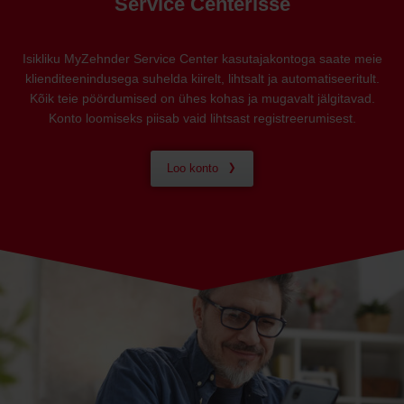
Service Centerisse
Isikliku MyZehnder Service Center kasutajakontoga saate meie
klienditeenindusega suhelda kiirelt, lihtsalt ja automatiseeritult.
Kõik teie pöördumised on ühes kohas ja mugavalt jälgitavad.
Konto loomiseks piisab vaid lihtsast registreerumisest.
Loo konto