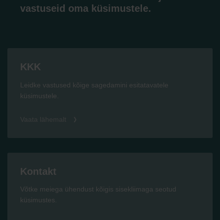
vastuseid oma küsimustele.
KKK
Leidke vastused kõige sagedamini esitatavatele
küsimustele.
Vaata lähemalt
Kontakt
Võtke meiega ühendust kõigis sisekliimaga seotud
küsimustes.