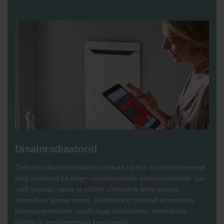
Disainradiaatorid
Zehnderi disainradiaatorid sobivad nii elu- kui ärihoonetesse
ning vastavad ka kõige nõudlikumatele küttevajadustele. Lai
valik kujusid, värve ja mõõte võimaldab leida sobiva
lahenduse igasse ruumi. Radiaatorid sobivad erinevatele
küttesüsteemidele, sealhulgas keskküttele, elektrilisele
küttele ja kombineeritud kasutuseks.