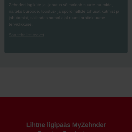
Zehnderi lagiküte ja -jahutus võimaldab suurte ruumide,
näiteks büroode, tööstus- ja spordihallide tõhusat kütmist ja
jahutamist, säilitades samal ajal ruumi arhitektuurse
terviklikkuse.
Saa tehnilist teavet
Lihtne ligipääs MyZehnder