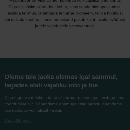
MyZehnder Service Center koondab kõik vajaliku ühte kohta.
Olgu teil küsimusi toodete kohta, soov saada hinnapakkumist,
esitada tellimus, lahendada tehniline probleem, tellida hooldust
või esitada kaebus – meie meeskond pakub kiiret, usaldusväärset
ja teie vajadustele vastavat tuge.
Oleme teie jaoks olemas igal sammul,
tagades alati vajaliku info ja toe
Olgu tegemist defektse toote või tarneprobleemiga – esitage oma
pöördumine siin. Vabandame ebamugavuste pärast, lahendame
teie kaebuse võimalikult kiiresti.
Vaata lähemalt