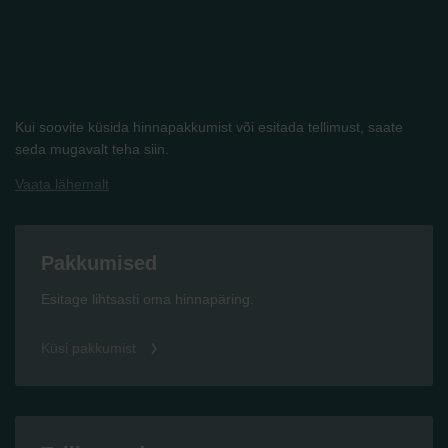
Kui soovite küsida hinnapakkumist või esitada tellimust, saate
seda mugavalt teha siin.
Vaata lähemalt
Pakkumised
Esitage lihtsasti oma hinnapäring.
Küsi pakkumist