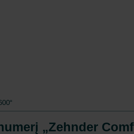
600“
s numerį „Zehnder Comfo