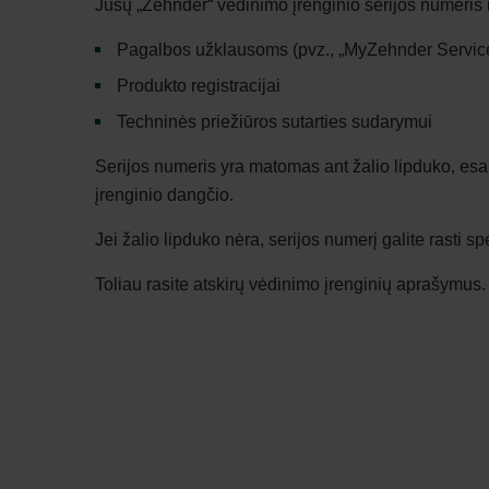
Jūsų „Zehnder“ vėdinimo įrenginio serijos numeris 
Pagalbos užklausoms (pvz., „MyZehnder Servic
Produkto registracijai
Techninės priežiūros sutarties sudarymui
Serijos numeris yra matomas ant žalio lipduko, esa
įrenginio dangčio.
Jei žalio lipduko nėra, serijos numerį galite rasti spe
Toliau rasite atskirų vėdinimo įrenginių aprašymus.