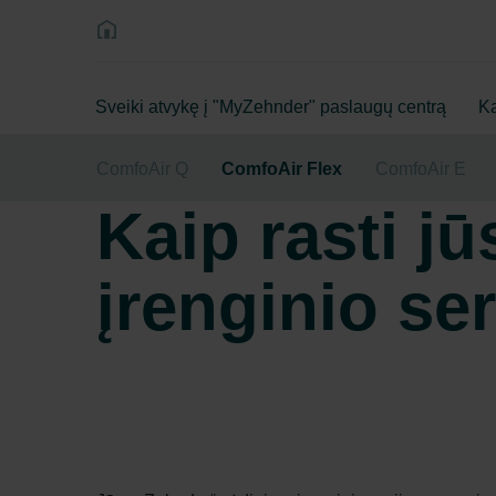
Sveiki atvykę į "MyZehnder" paslaugų centrą
Ka
ComfoAir Q
ComfoAir Flex
ComfoAir E
Kaip rasti j
įrenginio se