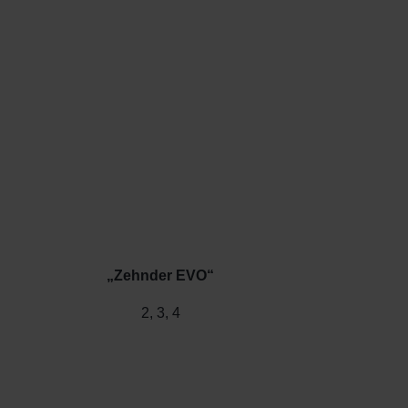
„Zehnder EVO“
2, 3, 4