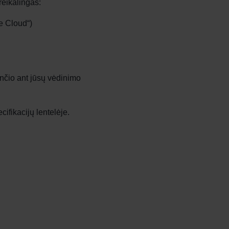
reikalingas:
e Cloud“)
nčio ant jūsų vėdinimo
cifikacijų lentelėje.