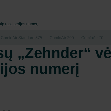
ip rasti serijos numerį
ComfoAir Standard 375
ComfoAir 200
ComfoAir 70
ūsų „Zehnder“ v
rijos numerį