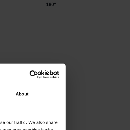
180“
About
se our traffic. We also share
ers who may combine it with