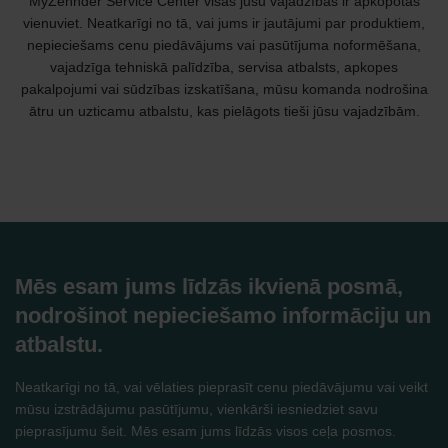
MyZehnder Service Center visas jūsu vajadzības ir apkopotas
vienuviet. Neatkarīgi no tā, vai jums ir jautājumi par produktiem,
nepieciešams cenu piedāvājums vai pasūtījuma noformēšana,
vajadzīga tehniskā palīdzība, servisa atbalsts, apkopes
pakalpojumi vai sūdzības izskatīšana, mūsu komanda nodrošina
ātru un uzticamu atbalstu, kas pielāgots tieši jūsu vajadzībām.
Mēs esam jums līdzās ikvienā posmā,
nodrošinot nepieciešamo informāciju un
atbalstu.
Neatkarīgi no tā, vai vēlaties pieprasīt cenu piedāvājumu vai veikt
mūsu izstrādājumu pasūtījumu, vienkārši iesniedziet savu
pieprasījumu šeit. Mēs esam jums līdzās visos ceļa posmos.