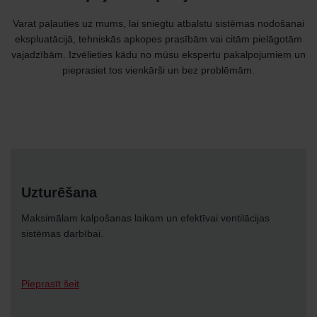
Varat paļauties uz mums, lai sniegtu atbalstu sistēmas nodošanai
ekspluatācijā, tehniskās apkopes prasībām vai citām pielāgotām
vajadzībām. Izvēlieties kādu no mūsu ekspertu pakalpojumiem un
pieprasiet tos vienkārši un bez problēmām.
Uzturēšana
Maksimālam kalpošanas laikam un efektīvai ventilācijas
sistēmas darbībai.
Pieprasīt šeit