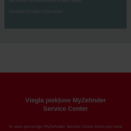
netraucētu arhitektoniskā dizaina skatu.
Iegūstiet tehnisko informāciju
Viegla piekļuve MyZehnder
Service Center
Ar savu personīgo MyZehnder Service Center kontu jūs varat