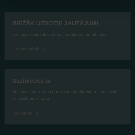
BIEŽĀK UZDOTIE JAUTĀJUMI
Uzziniet visbiežāk uzdotos jautājumus un atbildes.
Uzzināt vairāk
Sazinieties ar
Sazinieties ar mums par visiem jautājumiem, kas saistīti
ar iekštelpu klimatu.
Sazināties