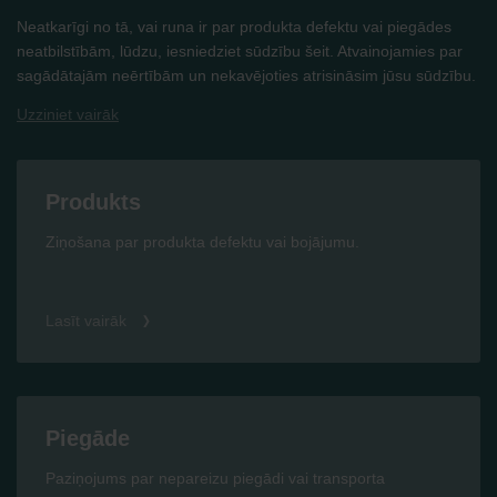
Neatkarīgi no tā, vai runa ir par produkta defektu vai piegādes
neatbilstībām, lūdzu, iesniedziet sūdzību šeit. Atvainojamies par
sagādātajām neērtībām un nekavējoties atrisināsim jūsu sūdzību.
Uzziniet vairāk
Produkts
Ziņošana par produkta defektu vai bojājumu.
Lasīt vairāk
Piegāde
Paziņojums par nepareizu piegādi vai transporta