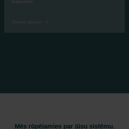
bojājumiem
Saņemt atbalstu
Mēs rūpējamies par jūsu sistēmu.