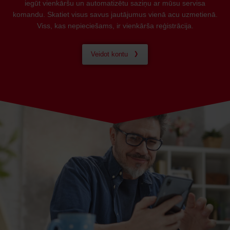
iegūt vienkāršu un automatizētu saziņu ar mūsu servisa
komandu. Skatiet visus savus jautājumus vienā acu uzmetienā.
Viss, kas nepieciešams, ir vienkārša reģistrācija.
Veidot kontu