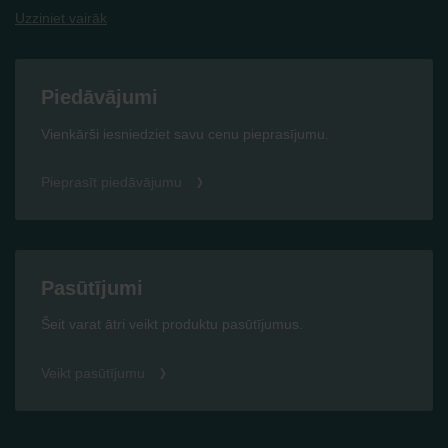
Uzziniet vairāk
Piedāvājumi
Vienkārši iesniedziet savu cenu pieprasījumu.
Pieprasīt piedāvājumu
Pasūtījumi
Šeit varat ātri veikt produktu pasūtījumus.
Veikt pasūtījumu