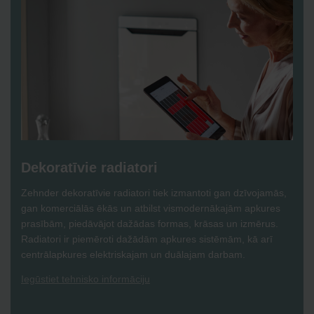
Dekoratīvie radiatori
Zehnder dekoratīvie radiatori tiek izmantoti gan dzīvojamās,
gan komerciālās ēkās un atbilst vismodernākajām apkures
prasībām, piedāvājot dažādas formas, krāsas un izmērus.
Radiatori ir piemēroti dažādām apkures sistēmām, kā arī
centrālapkures elektriskajam un duālajam darbam.
Iegūstiet tehnisko informāciju