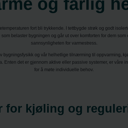
rme og farlig h
temperaturen fort bli trykkende. I tettbygde strøk og godt isol
oe som belaster bygningen og går ut over komforten for dem som 
sannsynligheten for varmestress.
bygningsfysikk og vår helhetlige tilnærming til oppvarming, kjøli
a. Enten det er gjennom aktive eller passive systemer, er våre 
for å møte individuelle behov.
 for kjøling og reguler