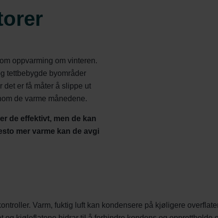
torer
 som oppvarming om vinteren.
 og tettbebygde byområder
 det er få måter å slippe ut
nnom de varme månedene.
er de effektivt, men de kan
 desto mer varme kan de avgi
ontroller. Varm, fuktig luft kan kondensere på kjøligere overflat
g kjøleflatene bidrar til å forhindre kondens og opprettholde e