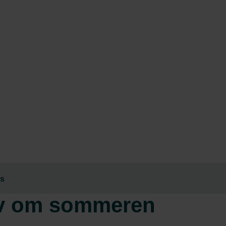
ls
elv om sommeren