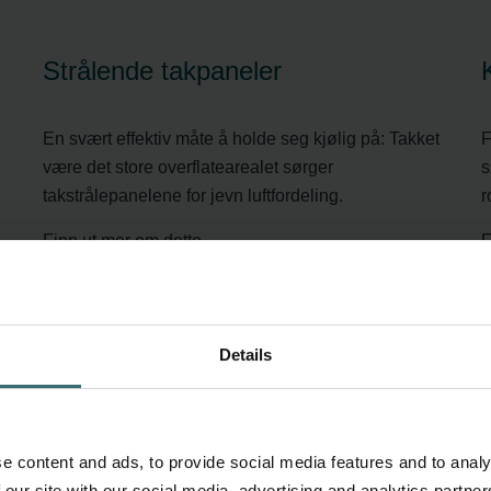
Strålende takpaneler
En svært effektiv måte å holde seg kjølig på: Takket
F
være det store overflatearealet sørger
s
takstrålepanelene for jevn luftfordeling.
r
Finn ut mer om dette
F
Details
e content and ads, to provide social media features and to analy
 our site with our social media, advertising and analytics partn