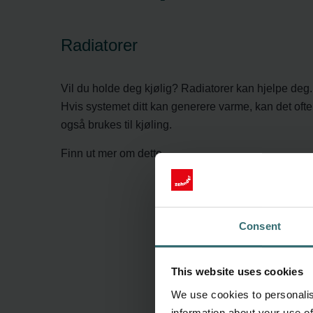
Radiatorer
Vil du holde deg kjølig? Radiatorer kan hjelpe deg.
Hvis systemet ditt kan generere varme, kan det ofte
også brukes til kjøling.
Finn ut mer om dette.
Consent
This website uses cookies
We use cookies to personalis
information about your use of