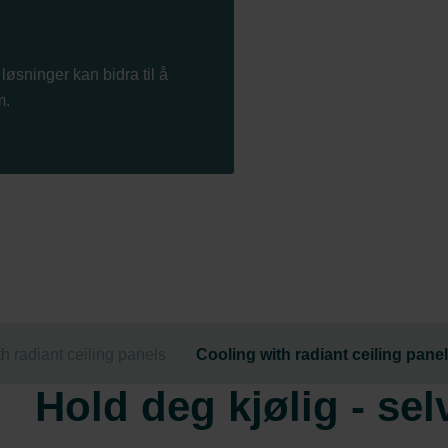
løsninger kan bidra til å
m.
h radiant ceiling panels
Cooling with radiant ceiling pane
Hold deg kjølig - s