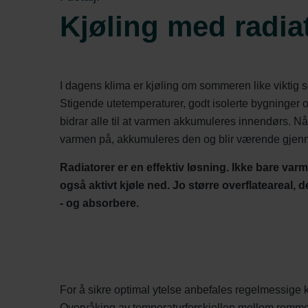
Kjøling med radia
I dagens klima er kjøling om sommeren like viktig
Stigende utetemperaturer, godt isolerte bygninger
bidrar alle til at varmen akkumuleres innendørs. Når
varmen på, akkumuleres den og blir værende gje
Radiatorer er en effektiv løsning. Ikke bare varm
også aktivt kjøle ned. Jo større overflateareal,
- og absorbere.
For å sikre optimal ytelse anbefales regelmessige k
Overvåking av temperaturforskjellen mellom rommet o