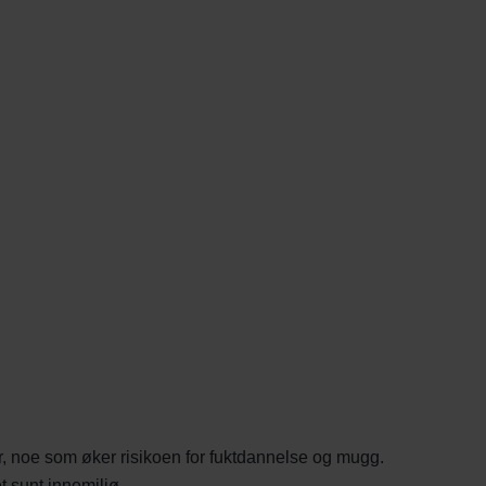
er, noe som øker risikoen for fuktdannelse og mugg.
t sunt innemiljø.