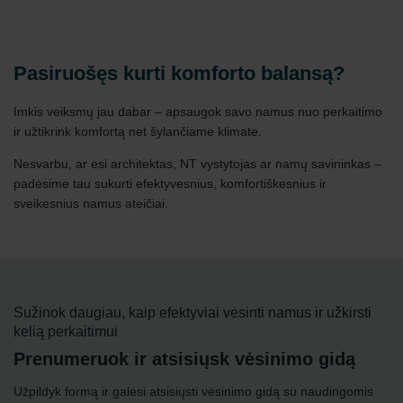
Pasiruošęs kurti komforto balansą?
Imkis veiksmų jau dabar – apsaugok savo namus nuo perkaitimo
ir užtikrink komfortą net šylančiame klimate.
Nesvarbu, ar esi architektas, NT vystytojas ar namų savininkas –
padėsime tau sukurti efektyvesnius, komfortiškesnius ir
sveikesnius namus ateičiai.
Sužinok daugiau, kaip efektyviai vėsinti namus ir užkirsti
kelią perkaitimui
Prenumeruok ir atsisiųsk vėsinimo gidą
Užpildyk formą ir galėsi atsisiųsti vėsinimo gidą su naudingomis