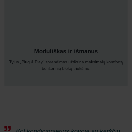
Moduliškas ir išmanus
Tylus „Plug & Play“ sprendimas užtikrina maksimalų komfortą
be išorinių blokų triukšmo.
Kol kondicionierius kovoja su karščiu,