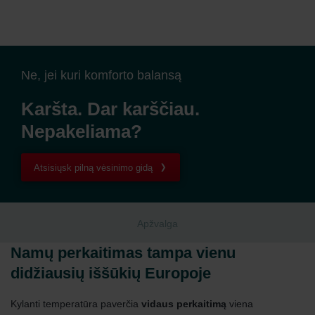
Ne, jei kuri komforto balansą
Karšta. Dar karščiau.
Nepakeliama?
Atsisiųsk pilną vėsinimo gidą
Apžvalga
Namų perkaitimas tampa vienu
didžiausių iššūkių Europoje
Kylanti temperatūra paverčia
vidaus perkaitimą
viena