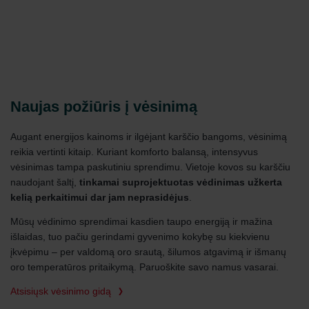
Naujas požiūris į vėsinimą
Augant energijos kainoms ir ilgėjant karščio bangoms, vėsinimą
reikia vertinti kitaip. Kuriant komforto balansą, intensyvus
vėsinimas tampa paskutiniu sprendimu. Vietoje kovos su karščiu
naudojant šaltį,
tinkamai suprojektuotas vėdinimas užkerta
kelią perkaitimui dar jam neprasidėjus
.
Mūsų vėdinimo sprendimai kasdien taupo energiją ir mažina
išlaidas, tuo pačiu gerindami gyvenimo kokybę su kiekvienu
įkvėpimu – per valdomą oro srautą, šilumos atgavimą ir išmanų
oro temperatūros pritaikymą. Paruoškite savo namus vasarai.
Atsisiųsk vėsinimo gidą