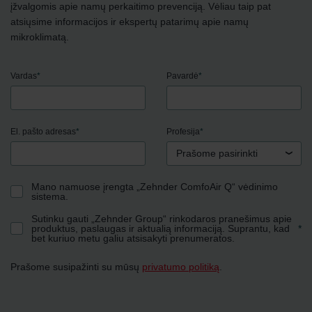
įžvalgomis apie namų perkaitimo prevenciją. Vėliau taip pat
atsiųsime informacijos ir ekspertų patarimų apie namų
mikroklimatą.
Vardas
*
Pavardė
*
El. pašto adresas
*
Profesija
*
Prašome pasirinkti
Mano namuose įrengta „Zehnder ComfoAir Q“ vėdinimo
sistema.
Sutinku gauti „Zehnder Group“ rinkodaros pranešimus apie
produktus, paslaugas ir aktualią informaciją. Suprantu, kad
*
bet kuriuo metu galiu atsisakyti prenumeratos.
Prašome susipažinti su mūsų
privatumo politiką
.