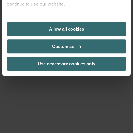
namų perkaitimą – nuo šilumos šaltinių identifikavimo iki
continue to use our website.
sprendimų, pritaikytų skirtingiems namams, išlaikant oro
kokybę ir komfortą. Sužinok, kas veikia – ir kodėl.
PRIVACY POLICY
Allow all cookies
Atsisiųsk mūsų vėsinimo gidą
Customize
Use necessary cookies only