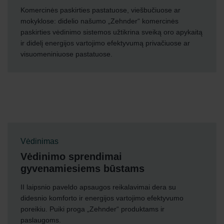
Komercinės paskirties pastatuose, viešbučiuose ar
mokyklose: didelio našumo „Zehnder“ komercinės
paskirties vėdinimo sistemos užtikrina sveiką oro apykaitą
ir didelį energijos vartojimo efektyvumą privačiuose ar
visuomeniniuose pastatuose.
Vėdinimas
Vėdinimo sprendimai
gyvenamiesiems būstams
II laipsnio paveldo apsaugos reikalavimai dera su
didesnio komforto ir energijos vartojimo efektyvumo
poreikiu. Puiki proga „Zehnder“ produktams ir
paslaugoms.