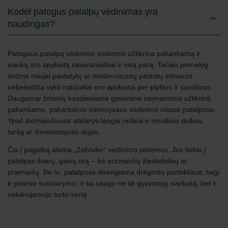
Kodėl patogus patalpų vėdinimas yra
naudingas?
Patogaus patalpų vėdinimo sistemos užtikrina pakankamą ir
sveiką oro apykaitą savarankiškai ir visą parą. Tačiau pernelyg
dažnai naujai pastatytų ar modernizuotų pastatų atitvaros
nebeleidžia vykti natūraliai oro apykaitai per plyšius ir sandūras.
Daugumai žmonių kasdieniame gyvenime neįmanoma užtikrinti
pakankamo, pakartotinio intensyvaus vėdinimo visose patalpose.
Ypač didmiesčiuose atidaryti langai reiškia ir smulkias dulkes,
taršą ar išmetamąsias dujas.
Čia į pagalbą ateina „Zehnder“ vėdinimo sistemos. Jos tiekia į
patalpas švarų, gaivų orą – be erzinančių žiedadulkių ar
priemaišų. Be to, patalpose išvengiama drėgmės pertekliaus, taigi
ir pelėsio susidarymo, o tai saugo ne tik gyventojų sveikatą, bet ir
nekilnojamojo turto vertę.