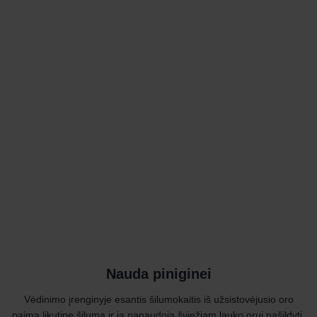
Nauda piniginei
Vėdinimo įrenginyje esantis šilumokaitis iš užsistovėjusio oro
paima likutinę šilumą ir ją panaudoja šviežiam lauko orui pašildyti,