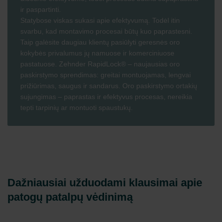
ir paspartinti.
Statybose viskas sukasi apie efektyvumą. Todėl itin
svarbu, kad montavimo procesai būtų kuo paprastesni.
Taip galėsite daugiau klientų pasiūlyti geresnės oro
kokybės privalumus jų namuose ir komerciniuose
pastatuose. Zehnder RapidLock® – naujausias oro
paskirstymo sprendimas: greitai montuojamas, lengvai
prižiūrimas, saugus ir sandarus. Oro paskirstymo ortakių
sujungimas – paprastas ir efektyvus procesas, nereikia
tepti tarpinių ar montuoti spaustukų.
Dažniausiai užduodami klausimai apie
patogų patalpų vėdinimą