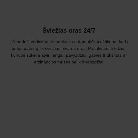
Šviežias oras 24/7
„Zehnder“ vėdinimo technologija automatiškai užtikrina, kad į
butus patektų tik šviežias, švarus oras. Pašalinami trikdžiai,
kuriuos sukelia atviri langai, pavyzdžiui, gatvės triukšmas ar
erzinančios musės bei kiti vabzdžiai.