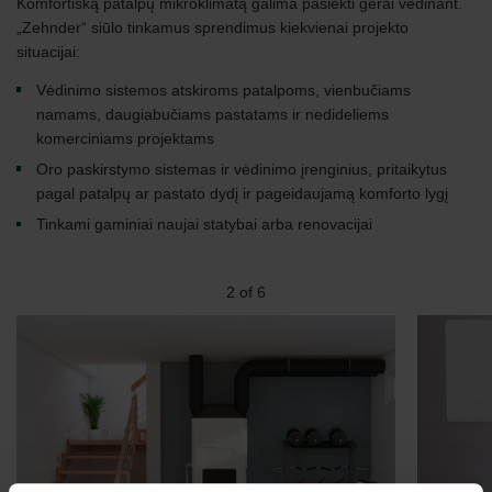
Komfortišką patalpų mikroklimatą galima pasiekti gerai vėdinant.
„Zehnder“ siūlo tinkamus sprendimus kiekvienai projekto
situacijai:
Vėdinimo sistemos atskiroms patalpoms, vienbučiams
namams, daugiabučiams pastatams ir nedideliems
komerciniams projektams
Oro paskirstymo sistemas ir vėdinimo įrenginius, pritaikytus
pagal patalpų ar pastato dydį ir pageidaujamą komforto lygį
Tinkami gaminiai naujai statybai arba renovacijai
2
of
6