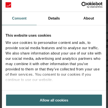
Consent
Details
About
Vėdinimas
Vėdin
This website uses cookies
Oro vėsinimas
Dece
We use cookies to personalise content and ads, to
spr
provide social media features and to analyse our traffic.
„Zehnder“ išmanioji vėdinimo technologija gali
We also share information about your use of our site with
intuityviai vėsinti. Ji užtikrina malonų patalpų
Atskir
our social media, advertising and analytics partners who
mikroklimatą papildomai vėsindama ir
komfor
may combine it with other information that you’ve
sausindama patalpos orą. Dėl to patalpose
patalp
provided to them or that they’ve collected from your use
maloniai vėsu net ir karštomis dienomis.
Ideali
of their services. You consent to our cookies if you
butus.
continue to use our website.
ekono
PRIVACY POLICY
Allow all cookies