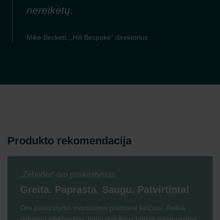
nereikėtų.
Mike Beckett, „Hill Bespoke“ direktorius
Produkto rekomendacija
„Zehnder“ oro paskirstymas
Greita. Paprasta. Saugu. Patvirtinta!
Oro paskirstymo montavimo pramonė keičiasi. Reikia
didesnio efektyvumo, todėl procesus būtina supaprastinti