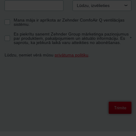
Lūdzu, izvēlieties
Mana māja ir aprīkota ar Zehnder ComfoAir Q ventilācijas
sistēmu.
Es piekrītu saņemt Zehnder Group mārketinga paziņojumus
par produktiem, pakalpojumiem un aktuālo informāciju. Es
*
saprotu, ka jebkurā laikā varu atteikties no abonēšanas.
Lūdzu, ņemiet vērā mūsu
privātuma politiku
.
Trimite