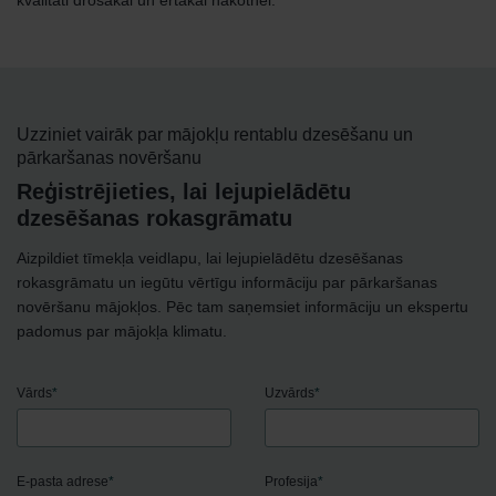
Uzziniet vairāk par mājokļu rentablu dzesēšanu un
pārkaršanas novēršanu
Reģistrējieties, lai lejupielādētu
dzesēšanas rokasgrāmatu
Aizpildiet tīmekļa veidlapu, lai lejupielādētu dzesēšanas
rokasgrāmatu un iegūtu vērtīgu informāciju par pārkaršanas
novēršanu mājokļos. Pēc tam saņemsiet informāciju un ekspertu
padomus par mājokļa klimatu.
Vārds
*
Uzvārds
*
E-pasta adrese
*
Profesija
*