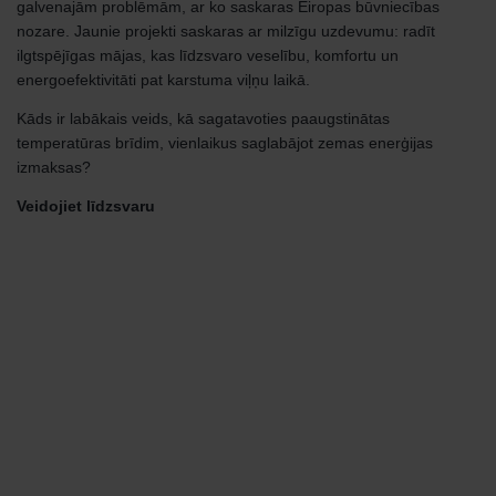
galvenajām problēmām, ar ko saskaras Eiropas būvniecības
nozare. Jaunie projekti saskaras ar milzīgu uzdevumu: radīt
ilgtspējīgas mājas, kas līdzsvaro veselību, komfortu un
energoefektivitāti pat karstuma viļņu laikā.
Kāds ir labākais veids, kā sagatavoties paaugstinātas
temperatūras brīdim, vienlaikus saglabājot zemas enerģijas
izmaksas?
Veidojiet līdzsvaru