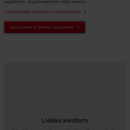
regulēšanu. Sagatavojiet savu māju vasarai.
Lejupielādējiet dzesēšanas rokasgrāmatu
Iepazīstieties ar Zehnder risinājumiem
Lielāks komforts