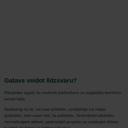
Gatavs veidot līdzsvaru?
Rīkojieties tagad, lai novērstu pārkaršanu un saglabātu komfortu
karstā laikā.
Neatkarīgi no tā, vai esat arhitekts, uzstādītājs vai mājas
īpašnieks, mēs esam šeit, lai palīdzētu. Nodrošiniet atbilstību
normatīvajiem aktiem, optimizējiet projektu un uzlabojiet dzīves
kvalitāti drošākai un ērtākai nākotnei.