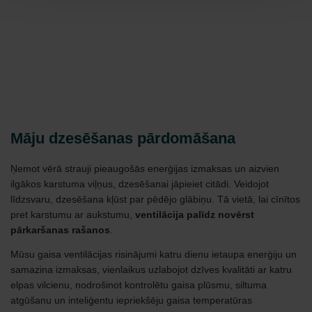
Māju dzesēšanas pārdomāšana
Ņemot vērā strauji pieaugošās enerģijas izmaksas un aizvien
ilgākos karstuma viļņus, dzesēšanai jāpieiet citādi. Veidojot
līdzsvaru, dzesēšana kļūst par pēdējo glābiņu. Tā vietā, lai cīnītos
pret karstumu ar aukstumu,
ventilācija palīdz novērst
pārkaršanas rašanos
.
Mūsu gaisa ventilācijas risinājumi katru dienu ietaupa enerģiju un
samazina izmaksas, vienlaikus uzlabojot dzīves kvalitāti ar katru
elpas vilcienu, nodrošinot kontrolētu gaisa plūsmu, siltuma
atgūšanu un inteliģentu iepriekšēju gaisa temperatūras