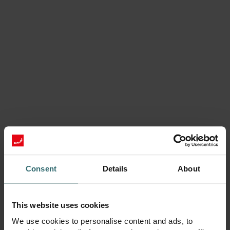
Consent
Details
About
Veidojiet līdzsvaru ar mūsu
dzesēšanas ceļvedi
This website uses cookies
Mūsu bezmaksas dzesēšanas ceļvedis paskaidro, kā
We use cookies to personalise content and ads, to