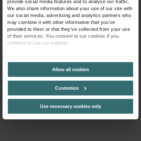
efektīvi pārvaldīt pārkaršanu mājās. Sākot ar siltuma
provide social media features and to analyse our traffic.
avotu identificēšanu un beidzot ar risinājumu izpēti
We also share information about your use of our site with
dažādām mājas iekārtošanas iespējām, kurās prioritāte ir
our social media, advertising and analytics partners who
gaisa kvalitātei un komfortam. Apgūstiet pamatus un
may combine it with other information that you’ve
uzziniet, kas darbojas – un kāpēc.
provided to them or that they’ve collected from your use
of their services. You consent to our cookies if you
continue to use our website.
Lejupielādējiet mūsu dzesēšanas rokasgrāmatu
PRIVACY POLICY
Allow all cookies
Customize
Use necessary cookies only