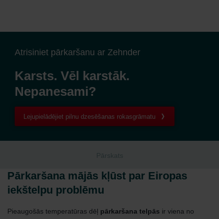
Atrisiniet pārkaršanu ar Zehnder
Karsts. Vēl karstāk.
Nepanesami?
Lejupielādējiet pilnu dzesēšanas rokasgrāmatu
Pārskats
Pārkaršana mājās kļūst par Eiropas
iekštelpu problēmu
Pieaugošās temperatūras dēļ
pārkaršana telpās
ir viena no