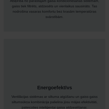
Atšķirībā no parastajām gaisa kondicionēšanas sistēmām,
gaiss tiek filtrēts, atdzesēts un vienlaikus sausināts. Tas
nodrošina vasaras komfortu bez krasām temperatūras
svārstībām.
Energoefektīvs
Ventilācijas sistēmas ar siltuma atgūšanu un gaiss-gaiss
siltumsūkņa kombinācija palielina jūsu mājas efektivitāti,
pateicoties inteliģentai gaisa atdzesēšanai.