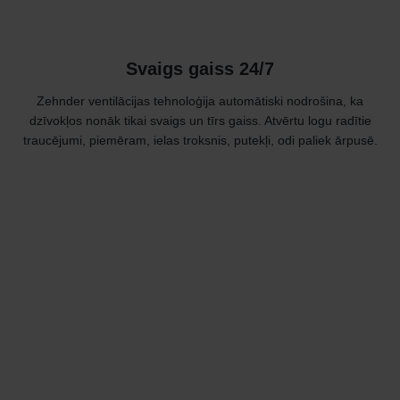
Svaigs gaiss 24/7
Zehnder ventilācijas tehnoloģija automātiski nodrošina, ka
dzīvokļos nonāk tikai svaigs un tīrs gaiss. Atvērtu logu radītie
traucējumi, piemēram, ielas troksnis, putekļi, odi paliek ārpusē.