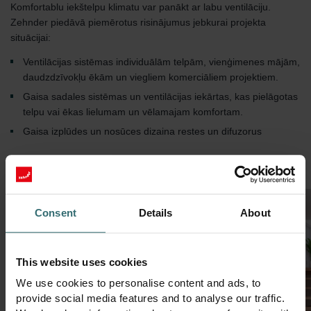
Komfortablu iekštelpu klimatu var panākt ar labu ventilāciju.
Zehnder piedāvā piemērotus risinājumus jebkurai projekta
situācijai:
Ventilācijas sistēmas individuālām telpām, vienģimenes mājām,
daudzdzīvokļu ēkām un viegliem komerciāliem projektiem.
Gaisa sadales sistēmas un ventilācijas iekārtas, kas pielāgotas
telpu vai ēkas lielumam un vēlamajam komfortam.
Gaisa izplūdes un nosūces dizaina restes un difuzorus
1
of
6
Consent
Details
About
This website uses cookies
We use cookies to personalise content and ads, to
provide social media features and to analyse our traffic.