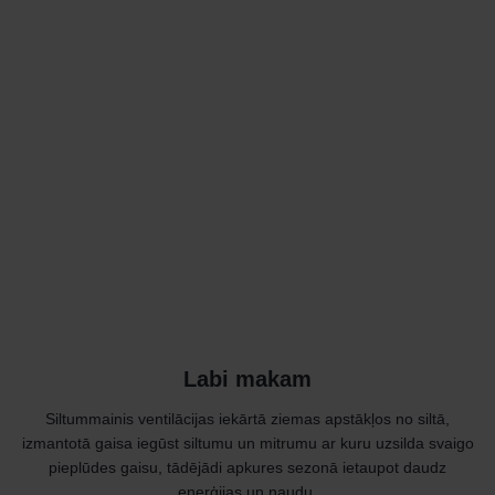
Labi makam
Siltummainis ventilācijas iekārtā ziemas apstākļos no siltā,
izmantotā gaisa iegūst siltumu un mitrumu ar kuru uzsilda svaigo
pieplūdes gaisu, tādējādi apkures sezonā ietaupot daudz
enerģijas un naudu.