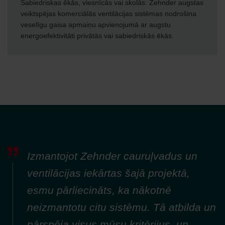
Sabiedriskas ēkās, viesnīcās vai skolās: Zehnder augstas
veiktspējas komerciālās ventilācijas sistēmas nodrošina
veselīgu gaisa apmaiņu apvienojumā ar augstu
energoefektivitāti privātās vai sabiedriskās ēkās.
Izmantojot Zehnder cauruļvadus un
ventilācijas iekārtas šajā projektā,
esmu pārliecināts, ka nākotnē
neizmantotu citu sistēmu. Tā atbilda un
pārspēja visus mūsu kritērijus, un