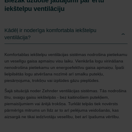
Biežāk uzdotie jautājumi par ērtu
iekštelpu ventilāciju
Kādēļ ir noderīga komfortabla iekštelpu
ventilācija?
Komfortablas iekštelpu ventilācijas sistēmas nodrošina pietiekamu
un veselīgu gaisa apmaiņu visu laiku. Vienkārša logu virināšana
nenodrošina pietiekamu un energoefektīvu gaisa apmaiņu. Īpaši
lielpilsētās logu atvēršana nozīmē arī smalku putekļu,
piesārņojuma, trokšņu vai izplūdes gāzu pieplūdes.
Šajā situācijā noder Zehnder ventilācijas sistēmas. Tās nodrošina
tīru, svaigu gaisu iekštelpās - bez kaitinošiem putekļiem,
piemaisījumiem vai ārējā trokšņa. Turklāt telpās tiek novērsts
pārmērīgs mitrums un līdz ar to arī pelējuma veidošanās, kas
aizsargā ne tikai iedzīvotāju veselību, bet arī īpašuma vērtību.