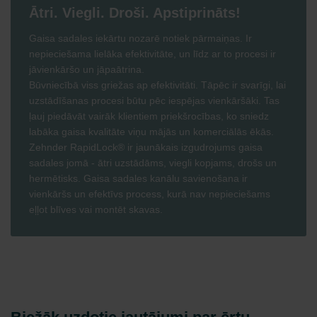
Ātri. Viegli. Droši. Apstiprināts!
Gaisa sadales iekārtu nozarē notiek pārmaiņas. Ir
nepieciešama lielāka efektivitāte, un līdz ar to procesi ir
jāvienkāršo un jāpaātrina.
Būvniecībā viss griežas ap efektivitāti. Tāpēc ir svarīgi, lai
uzstādīšanas procesi būtu pēc iespējas vienkāršāki. Tas
ļauj piedāvāt vairāk klientiem priekšrocības, ko sniedz
labāka gaisa kvalitāte viņu mājās un komerciālās ēkās.
Zehnder RapidLock® ir jaunākais izgudrojums gaisa
sadales jomā - ātri uzstādāms, viegli kopjams, drošs un
hermētisks. Gaisa sadales kanālu savienošana ir
vienkāršs un efektīvs process, kurā nav nepieciešams
eļļot blīves vai montēt skavas.