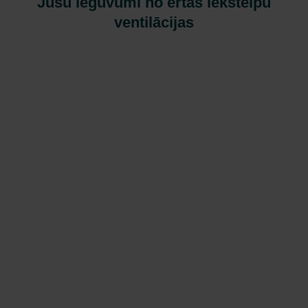
Jūsu ieguvumi no ērtas iekštelpu
ventilācijas