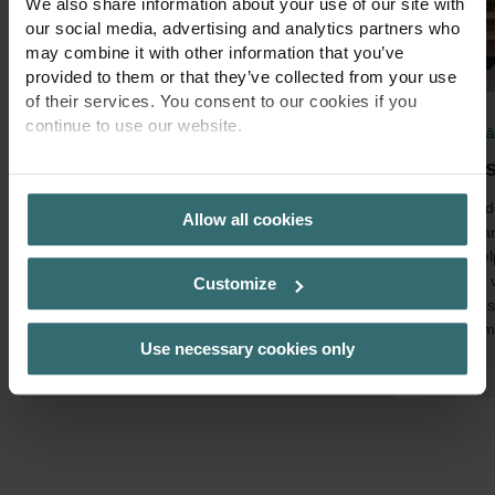
We also share information about your use of our site with
our social media, advertising and analytics partners who
may combine it with other information that you’ve
provided to them or that they’ve collected from your use
of their services. You consent to our cookies if you
continue to use our website.
Ventilācija
Ventilā
Centrālā ventilācija ar siltuma
Gai
PRIVACY POLICY
atgūšanu
Zehnde
Allow all cookies
spēj a
Centrālās iekārtas vēdina visu māju un
iekšte
izmantojot gaisa sadales sistēmu, gaiss tiek
gaisu 
izvadīts pareizajā vietā. Mājā jau esošais
Customize
dienās
siltums vai aukstums tiek atgūts. Šādā veidā
vēsum
netiek zaudēta enerģija.
Use necessary cookies only