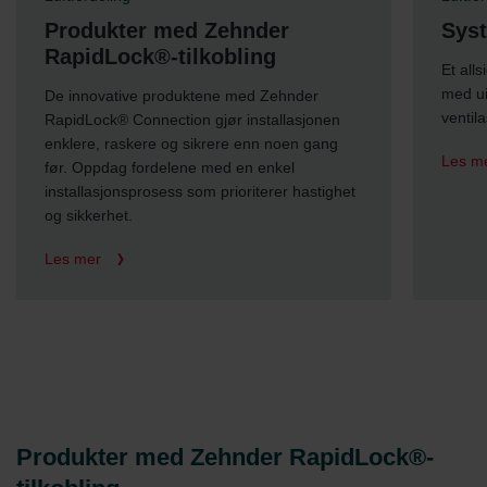
System med uisolerte kanaler
Syst
Et allsidig og effektivt luftdistribusjonssystem
For in
med uisolerte kanaler - ideelt for
utfors
ventilasjonskonstruksjoner uten kjøling.
som ti
forhån
Les mer
lufttem
luftst
Les m
Produkter med Zehnder RapidLock®-