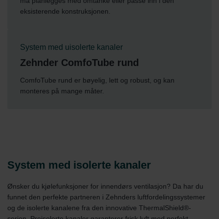
må planlegges med omtanke eller passe inn i den
eksisterende konstruksjonen.
System med uisolerte kanaler
Zehnder ComfoTube rund
ComfoTube rund er bøyelig, lett og robust, og kan
monteres på mange måter.
System med isolerte kanaler
Ønsker du kjølefunksjoner for innendørs ventilasjon? Da har du
funnet den perfekte partneren i Zehnders luftfordelingssystemer
og de isolerte kanalene fra den innovative ThermalShield®-
serien. Preisolerte kanaler garanterer frisk luft med perfekt