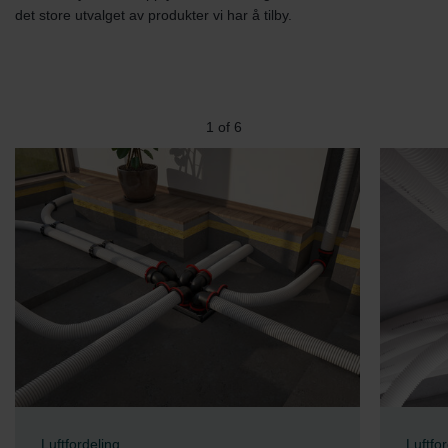
det store utvalget av produkter vi har å tilby.
2
of
6
Luftfordeling
Luftfo