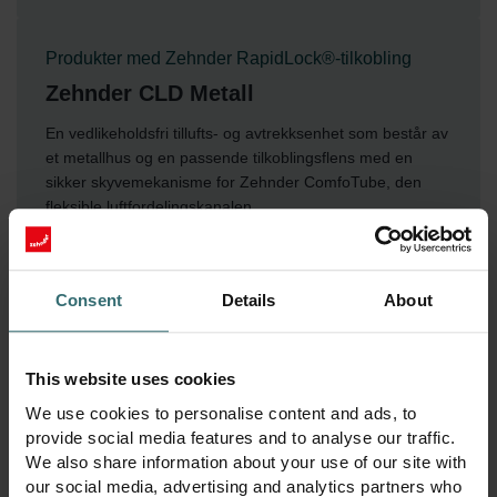
Produkter med Zehnder RapidLock®-tilkobling
Zehnder CLD Metall
En vedlikeholdsfri tillufts- og avtrekksenhet som består av
et metallhus og en passende tilkoblingsflens med en
sikker skyvemekanisme for Zehnder ComfoTube, den
fleksible luftfordelingskanalen.
Produkter med Zehnder RapidLock®-tilkobling
Consent
Details
About
Zehnder ComfoFit bend
90° bend av Zehnder ComfoTube.
This website uses cookies
We use cookies to personalise content and ads, to
provide social media features and to analyse our traffic.
We also share information about your use of our site with
our social media, advertising and analytics partners who