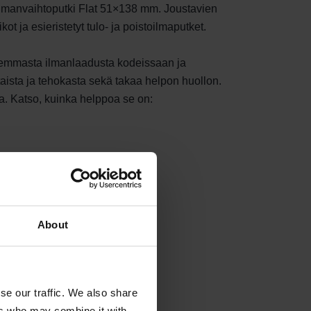
lmanvaihtoputki Flat 51×138 mm. Joustavien
 ja esieristetyt tulo- ja poistoilmaputket.
aremmasta ilmanlaadusta kodeissaan ja
aista ja tehokasta sekä takaa helpon huollon.
a. Katso, kuinka helppoa se on:
About
se our traffic. We also share
ers who may combine it with