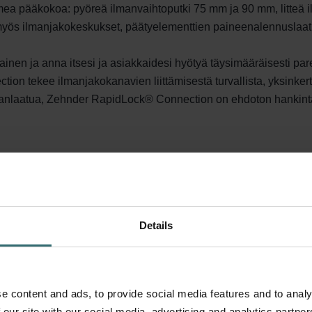
a pääkokoa: pyöreä ilmanvaihtoputki 75 mm ja 90 mm, litteä i
yös ilmanjakokeskukset, päätyelementtien paineenalennuslaatikot
inen ja anna itsesi ja asiakkaidesi hyötyä täysimääräisesti p
n tekee ilmanjakokanavien liittämisestä turvallista, yksinkert
 ilmanlaatua, Zehnder RapidLock® Connection on ehdoton hankint
Details
e content and ads, to provide social media features and to analy
 our site with our social media, advertising and analytics partn