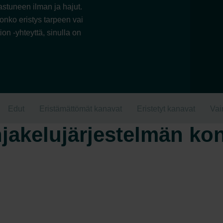
astuneen ilman ja hajut.
, onko eristys tarpeen vai
on -yhteyttä, sinulla on
Edut
Eristämättömät kanavat
Eristetyt kanavat
Vaim
jakelujärjestelmän ko