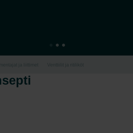
entajat ja liittimet
Venttiilit ja ritiliköt
nsepti