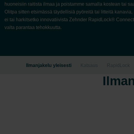
huoneisiin raitista ilmaa ja poistamme samalla kostean tai sa
Olitpa sitten etsimässä täydellisiä pyöreitä tai litteitä kanavia
ei tai harkitsetko innovatiivista Zehnder RapidLock® Connecti
valta parantaa tehokkuutta.
Ilmanjakelu yleisesti
Katsaus
RapidLock
Ilman