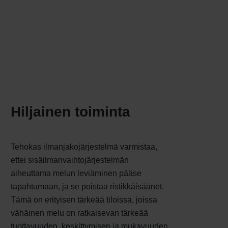
Hiljainen toiminta
Tehokas ilmanjakojärjestelmä varmistaa,
ettei sisäilmanvaihtojärjestelmän
aiheuttama melun leviäminen pääse
tapahtumaan, ja se poistaa ristikkäisäänet.
Tämä on erityisen tärkeää tiloissa, joissa
vähäinen melu on ratkaisevan tärkeää
tuottavuuden, keskittymisen ja mukavuuden