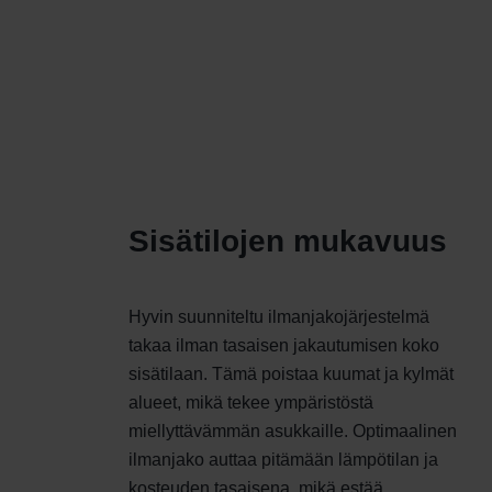
Sisätilojen mukavuus
Hyvin suunniteltu ilmanjakojärjestelmä
takaa ilman tasaisen jakautumisen koko
sisätilaan. Tämä poistaa kuumat ja kylmät
alueet, mikä tekee ympäristöstä
miellyttävämmän asukkaille. Optimaalinen
ilmanjako auttaa pitämään lämpötilan ja
kosteuden tasaisena, mikä estää