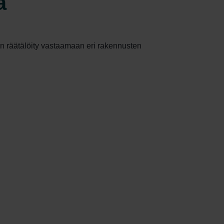
ä
on räätälöity vastaamaan eri rakennusten