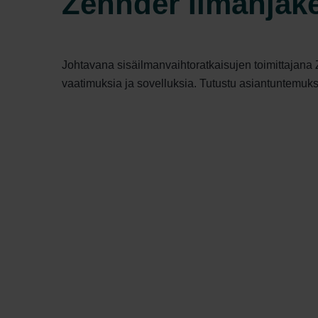
Zehnder Ilmanjake
Johtavana sisäilmanvaihtoratkaisujen toimittajana 
vaatimuksia ja sovelluksia. Tutustu asiantuntemu