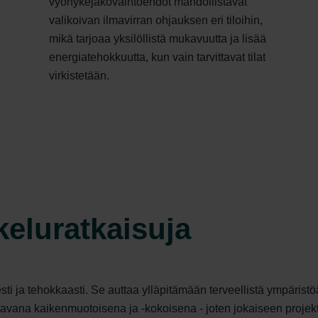
vyöhykejakovaihtoehdot mahdollistavat
valikoivan ilmavirran ohjauksen eri tiloihin,
mikä tarjoaa yksilöllistä mukavuutta ja lisää
energiatehokkuutta, kun vain tarvittavat tilat
virkistetään.
keluratkaisuja
isesti ja tehokkaasti. Se auttaa ylläpitämään terveellistä ympäris
vana kaikenmuotoisena ja -kokoisena - joten jokaiseen projektii