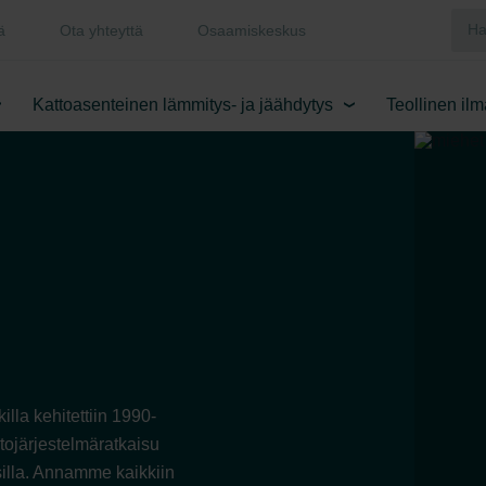
ä
Ota yhteyttä
Osaamiskeskus
Kattoasenteinen lämmitys- ja jäähdytys
Teollinen il
la kehitettiin 1990-
tojärjestelmäratkaisu
silla. Annamme kaikkiin