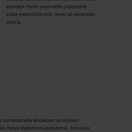
kannalta. Hyvin suunniteltu järjestelmä
estää meluhäiriöt työn, levon tai viestinnän
aikana.
töä varmistamalla tehokkaan ja hiljaisen
n löytyy täydellinen järjestelmä. Joustavia