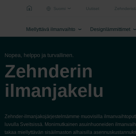
Suomi
Uutiset
Zehnderist
Miellyttävä ilmanvaihto
Designlämmittimet
Nopea, helppo ja turvallinen.
Zehnderin
ilmanjakelu
Zehnder-ilmanjakojärjestelmämme muovisilla ilmanvaihtoputkil
luvulla Sveitsissä. Monimutkainen asuinhuoneiden ilmanvaih
takaa miellyttävän sisäilmaston alhaisilla asennuskustannuk