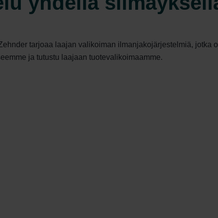
lu yhdellä silmäyksell
Zehnder tarjoaa laajan valikoiman ilmanjakojärjestelmiä, jotka 
kseemme ja tutustu laajaan tuotevalikoimaamme.