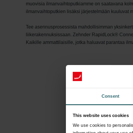
muovisia ilmanvaihtoputkiamme on saatavana kolme
ilmanvaihtoputkien lisäksi järjestelmään kuuluvat m
Tee asennusprosessista mahdollisimman yksinkerta
liikerakennuksissaan. Zehnder RapidLock® Connectio
Kaikille ammattilaisille, jotka haluavat parantaa
Consent
This website uses cookies
We use cookies to personalis
information about your use of