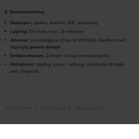
8. Sammanfattning
Datatyper:
system, komfort, drift, anslutning.
Lagring:
EU-moln, max. 24 månader.
Åtkomst:
e-postbegäran (fram till 09/2026), därefter direkt
tillgänglig
genom design.
Datainnehavare:
Zehnder Group International AG.
Rättigheter:
tillgång, export, radering, överföring till tredje
part, klagomål.
Zehnder Hem
Serviceavtal
Integritetspolicy