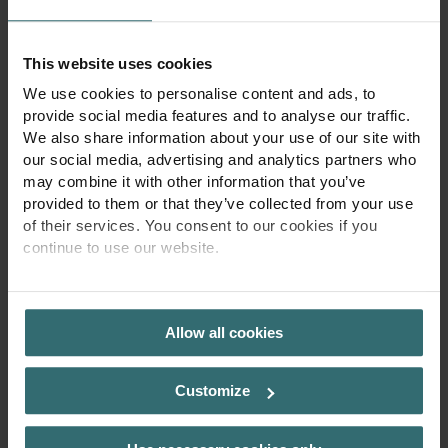
återkalla ditt tillstånd och avregistrera dig från nyhetsbrevet. Du
kan avregistrera dig genom att klicka på länken i varje e-
postmeddelande med nyhetsbrev eller genom att använda
This website uses cookies
kontaktformuläret.
We use cookies to personalise content and ads, to
6. Överföring av uppgifter
provide social media features and to analyse our traffic.
We also share information about your use of our site with
Vi kan vidarebefordra dina personuppgifter som samlats in i
our social media, advertising and analytics partners who
enlighet med punkt 2 i denna policy till andra medlemmar i
may combine it with other information that you’ve
Zehnder-koncernen samt till tredje part, i alla möjliga länder i
provided to them or that they’ve collected from your use
världen, i den mån det är nödvändigt för att utföra din beställning.
of their services. You consent to our cookies if you
Dessa mottagare kan befinna sig i länder som inte har en
continue to use our website.
likvärdig nivå av dataskydd. I länder med icke likvärdigt dataskydd
säkerställer vi dataskyddet med våra koncernbolag genom avtal
PRIVACY POLICY
med standardiserade dataskyddsklausuler enligt art. 46 para 2
bokstav c EU GDPR.
Allow all cookies
Customize
7. Dina rättigheter
Du har följande rättigheter när det gäller de personuppgifter som