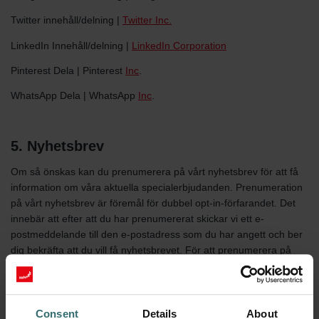
Twitter innehåll/delning |
Twitter Inc.
LinkedIn Innehåll/delning |
LinkedIn Corporation
Pinterest Dela | Pinterest
Inc
.
WhatsApp Dela | WhatsApp
Inc
.
5. Nyhetsbrev
Om så önskas kan du prenumerera på vårt nyhetsbrev för att få
information om våra aktuella specialerbjudanden. Prenumeration
på vårt nyhetsbrev är föremål för dubbel opt-in-förfarandet. Det
innebär att efter att du har prenumererat skickar vi ett e-
postmeddelande till den e-postadress som du har angett och ber
dig bekräfta att du vill få nyhetsbrevet. För att prenumerera på
nyhetsbrevet är den enda information som krävs din e-
postadress, som vi sparar efter att du har prenumererat. Den
rättsliga grunden är den första meningen i art. 6(1)(a) i EU:s
allmänna dataskyddsförordning (GDPR). Du kan när som helst
Consent
Details
About