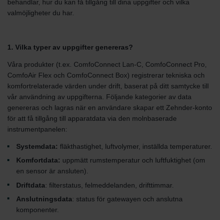
behandlar, hur du kan få tillgång till dina uppgifter och vilka
valmöjligheter du har.
1. Vilka typer av uppgifter genereras?
Våra produkter (t.ex. ComfoConnect Lan-C, ComfoConnect Pro,
ComfoAir Flex och ComfoConnect Box) registrerar tekniska och
komfortrelaterade värden under drift, baserat på ditt samtycke till
vår användning av uppgifterna. Följande kategorier av data
genereras och lagras när en användare skapar ett Zehnder-konto
för att få tillgång till apparatdata via den molnbaserade
instrumentpanelen:
Systemdata:
fläkthastighet, luftvolymer, inställda temperaturer.
Komfortdata:
uppmätt rumstemperatur och luftfuktighet (om
en sensor är ansluten).
Driftdata
: filterstatus, felmeddelanden, drifttimmar.
Anslutningsdata
: status för gatewayen och anslutna
komponenter.