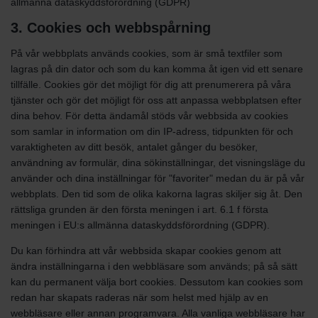
allmänna dataskyddsförordning (GDPR)
3. Cookies och webbspårning
På vår webbplats används cookies, som är små textfiler som
lagras på din dator och som du kan komma åt igen vid ett senare
tillfälle. Cookies gör det möjligt för dig att prenumerera på våra
tjänster och gör det möjligt för oss att anpassa webbplatsen efter
dina behov. För detta ändamål stöds vår webbsida av cookies
som samlar in information om din IP-adress, tidpunkten för och
varaktigheten av ditt besök, antalet gånger du besöker,
användning av formulär, dina sökinställningar, det visningsläge du
använder och dina inställningar för "favoriter" medan du är på vår
webbplats. Den tid som de olika kakorna lagras skiljer sig åt. Den
rättsliga grunden är den första meningen i art. 6.1 f första
meningen i EU:s allmänna dataskyddsförordning (GDPR).
Du kan förhindra att vår webbsida skapar cookies genom att
ändra inställningarna i den webbläsare som används; på så sätt
kan du permanent välja bort cookies. Dessutom kan cookies som
redan har skapats raderas när som helst med hjälp av en
webbläsare eller annan programvara. Alla vanliga webbläsare har