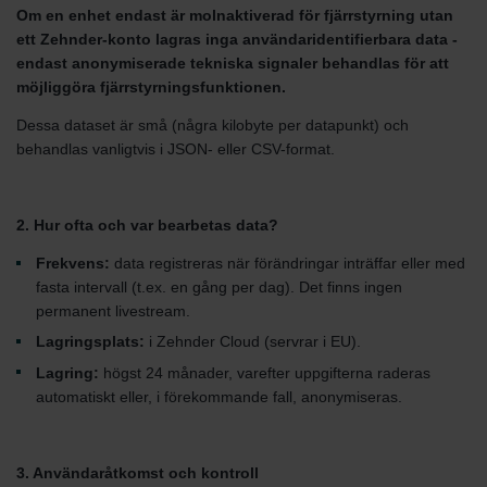
Om en enhet endast är molnaktiverad för fjärrstyrning utan
ett Zehnder-konto lagras inga användaridentifierbara data -
endast anonymiserade tekniska signaler behandlas för att
möjliggöra fjärrstyrningsfunktionen.
Dessa dataset är små (några kilobyte per datapunkt) och
behandlas vanligtvis i JSON- eller CSV-format.
2. Hur ofta och var bearbetas data?
Frekvens:
data registreras när förändringar inträffar eller med
fasta intervall (t.ex. en gång per dag). Det finns ingen
permanent livestream.
Lagringsplats:
i Zehnder Cloud (servrar i EU).
Lagring:
högst 24 månader, varefter uppgifterna raderas
automatiskt eller, i förekommande fall, anonymiseras.
3. Användaråtkomst och kontroll