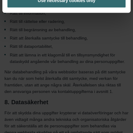
Use necessary cookies only
rör dig:
Rätt till information,
Rätt till rättelse eller radering,
Rätt till begränsning av behandling,
Rätt att återkalla samtycke till behandling,
Rätt till dataportabilitet,
Rätt att lämna in ett klagomål till en tillsynsmyndighet för
dataskydd angående vår behandling av dina personuppgifter.
När databehandling på våra webbsidor baseras på ditt samtycke
kan du när som helst återkalla ditt samtycke, med verkan för
framtiden, utan att ange några skäl. Återkallelsen ska riktas till
den ansvariga personen via kontaktuppgifterna i avsnitt 1.
8. Datasäkerhet
För att skydda dina uppgifter krypterar vi dataöverföringar och har
även vidtagit många andra tekniska och organisatoriska åtgärder
för att säkerställa att de personuppgifter som behandlas via
denna webbsida skyddas på ett så omfattande sätt som möjligt.