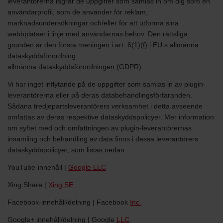
leverantörerna lagrar de uppgifter som samlas in om dig som en
användarprofil, som de använder för reklam,
marknadsundersökningar och/eller för att utforma sina
webbplatser i linje med användarnas behov. Den rättsliga
grunden är den första meningen i art. 6(1)(f) i EU:s allmänna
dataskyddsförordning
allmänna dataskyddsförordningen (GDPR).
Vi har inget inflytande på de uppgifter som samlas in av plugin-
leverantörerna eller på deras databehandlingsförfaranden.
Sådana tredjepartsleverantörers verksamhet i detta avseende
omfattas av deras respektive dataskyddspolicyer. Mer information
om syftet med och omfattningen av plugin-leverantörernas
insamling och behandling av data finns i dessa leverantörers
dataskyddspolicyer, som listas nedan.
YouTube-innehåll |
Google LLC
Xing Share |
Xing SE
Facebook-innehåll/delning | Facebook
Inc.
Google+ innehåll/delning | Google
LLC