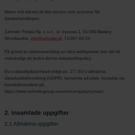
Namn och adress till den person som ansvarar för
databehandlingen:
Zehnder Polska Sp. z o.o., ul. Irysowa 1, 55-040 Bielany
Wrocławskie,
info@zehnder.pl,
71/367-64-24
På grund av vidareutveckling av våra webbplatser kan det bli
nödvändigt att ändra denna dataskyddspolicy.
EU:s dataskyddsombud enligt art. 27 i EU:s allmänna
dataskyddsförordning (GDPR): beroende på plats, kontakta via
kontaktformuläret på
https://www.zehndergroup.com/en/company/contact
2. Insamlade uppgifter
2.1 Allmänna uppgifter