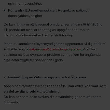
och informationsfrihet
För andra EU-medlemsstater:
Respektive nationell
dataskyddsmyndighet
Du kan lämna in ett klagomål om du anser att din rätt till tillgång
till, portabilitet av eller radering av uppgifter har kränkts.
Klagomålsförfarandet är kostnadsfritt för dig.
Innan du kontaktar tillsynsmyndigheten uppmuntrar vi dig att först
kontakta oss på
datarequest@zehndergroup.com.
Vi är fast
beslutna att lösa eventuella problem som du kan ha angående
dina datarättigheter snabbt och i godo.
7. Användning av Zehnder-appen och -tjänsterna
Appen och molntjänsterna tillhandahålls
utan extra kostnad som
en del av din produktanvändning
.
Du kan när som helst avsluta din användning genom att radera
ditt konto.