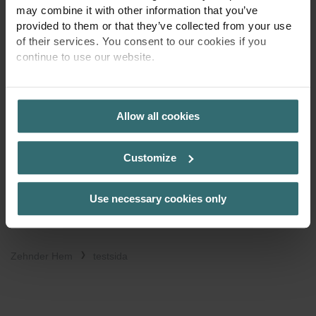
may combine it with other information that you’ve
Mer information
provided to them or that they’ve collected from your use
Serviceavtal
of their services. You consent to our cookies if you
continue to use our website.
Regelbundet underhåll och kontroller säkerställer en smidig drift.
Olika paket finns tillgängliga.
PRIVACY POLICY
Allow all cookies
Endast för slutkonsumenter
Se för mer information
Customize
Mer information
Use necessary cookies only
Zehnder Hem
testsida