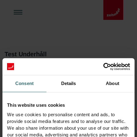
Test Underhåll
För maximal livslängd och effektiv drift av ventilationssystemet.
Consent
Details
About
Begär mer information här
Mer information
Underhåll
This website uses cookies
We use cookies to personalise content and ads, to
För maximal livslängd och effektiv drift av ventilationssystemet.
provide social media features and to analyse our traffic.
We also share information about your use of our site with
our social media, advertising and analytics partners who
Begär mer information här