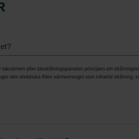
R
ket?
nder takvärmen eller takstrålningspanelen principen om strålnin
vger den elektriska filten värmeenergin som infraröd strålning, 