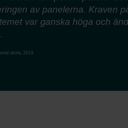
eringen av panelerna. Kraven p
stemet var ganska höga och änd
.
munal skola, 2019