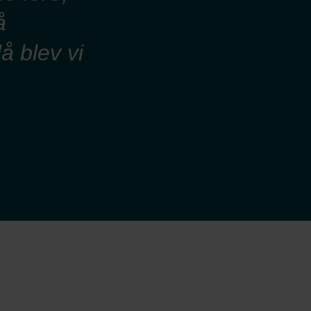
å
å blev vi