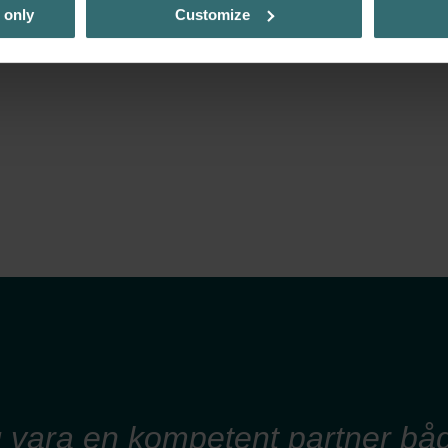
 only
Customize
g vara en kompetent partner båd