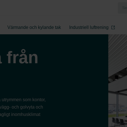
Värmande och kylande tak
Industriell luftrening
 från
ra utrymmen som kontor,
 vägg- och golvyta och
ehagligt inomhusklimat