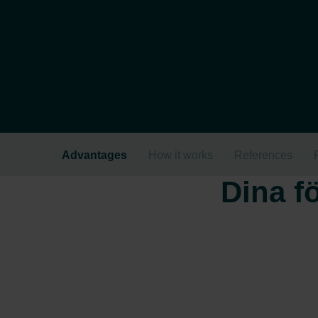
Advantages
How it works
References
Dina f