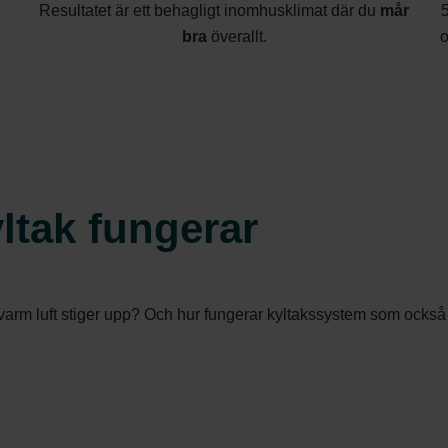
Resultatet är ett behagligt inomhusklimat där du
mår
5
bra
överallt.
o
ltak fungerar
arm luft stiger upp? Och hur fungerar kyltakssystem som också ä