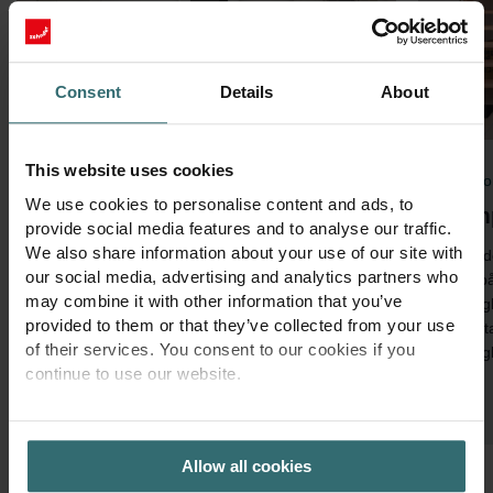
Consent
Details
About
This website uses cookies
Komfortabel ventilation inomhus
Komfor
We use cookies to personalise content and ads, to
Central ventilation med
Temp
provide social media features and to analyse our traffic.
värmeåtervinning
We also share information about your use of our site with
Zehnde
our social media, advertising and analytics partners who
kyla på
De centrala enheterna ventilerar hela huset
may combine it with other information that you’ve
behagl
och via luftfördelningssystemet tillförs och
provided to them or that they’ve collected from your use
avfukt
släpps luft ut på rätt plats. Den värme eller
of their services. You consent to our cookies if you
behagl
kyla som redan finns i huset återvinns. På så
continue to use our website.
sätt går ingen energi förlorad.
PRIVACY POLICY
Allow all cookies