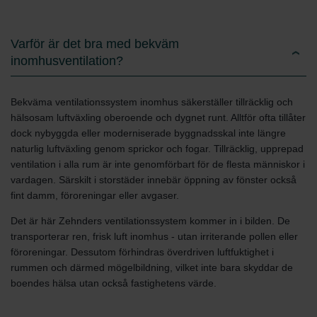
Varför är det bra med bekväm
inomhusventilation?
Bekväma ventilationssystem inomhus säkerställer tillräcklig och
hälsosam luftväxling oberoende och dygnet runt. Alltför ofta tillåter
dock nybyggda eller moderniserade byggnadsskal inte längre
naturlig luftväxling genom sprickor och fogar. Tillräcklig, upprepad
ventilation i alla rum är inte genomförbart för de flesta människor i
vardagen. Särskilt i storstäder innebär öppning av fönster också
fint damm, föroreningar eller avgaser.
Det är här Zehnders ventilationssystem kommer in i bilden. De
transporterar ren, frisk luft inomhus - utan irriterande pollen eller
föroreningar. Dessutom förhindras överdriven luftfuktighet i
rummen och därmed mögelbildning, vilket inte bara skyddar de
boendes hälsa utan också fastighetens värde.