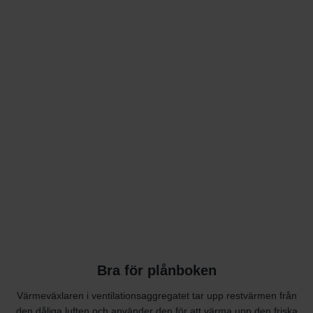
Bra för plånboken
Värmeväxlaren i ventilationsaggregatet tar upp restvärmen från
den dåliga luften och använder den för att värma upp den friska