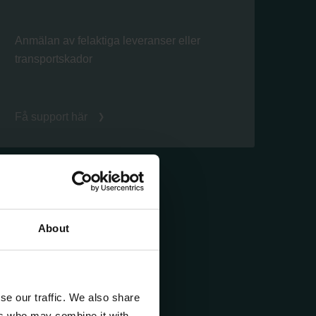
Anmälan av felaktiga leveranser eller
transportskador
Få support här
About
se our traffic. We also share
ers who may combine it with