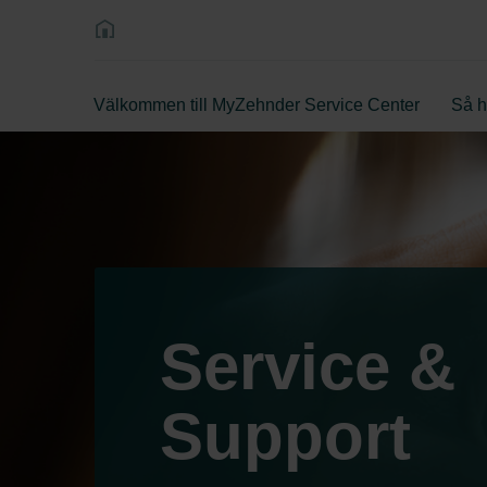
Välkommen till MyZehnder Service Center
Så h
Service &
Support