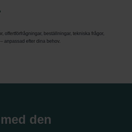
.
ffertförfrågningar, beställningar, tekniska frågor,
am – anpassad efter dina behov.
n med den