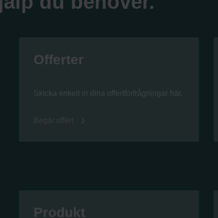
jälp du behöver.
Offerter
Skicka enkelt in dina offertförfrågningar här.
Begär offert
Produkt