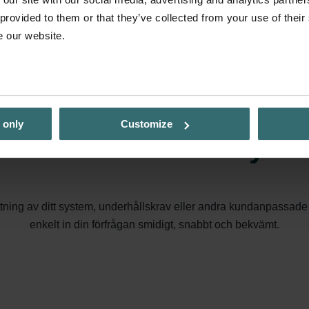
 provided to them or that they’ve collected from your use of their
e our website.
 only
Customize
 tar hand om ditt syst
ttning av ditt system, underhållskrav eller andra kundanpassade
enkelt in din förfrågan smidigt, snabbt och bekvämt.