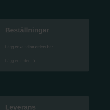
Beställningar
Lägg enkelt dina orders här.
Lägg en order
Leverans