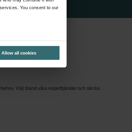
 services. You consent to our
Allow all cookies
em.
 behov. Välj bland våra experttjänster och skicka