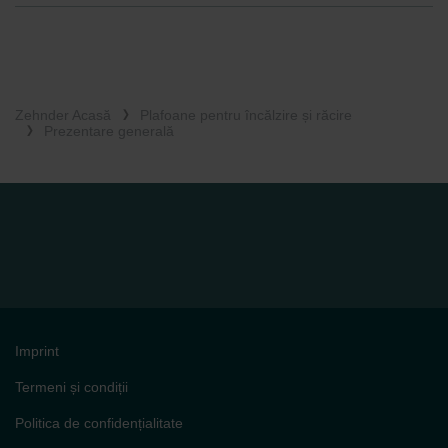
Zehnder Acasă
Plafoane pentru încălzire și răcire
Prezentare generală
Imprint
Termeni și condiții
Politica de confidențialitate