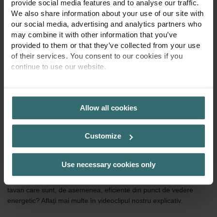
provide social media features and to analyse our traffic.
Asamblare ușoară
We also share information about your use of our site with
our social media, advertising and analytics partners who
Fie că este vorba de o construcție nouă sau de un proiect de
may combine it with other information that you’ve
modernizare - plafonul de încălzire și răcire poate fi
instalat
provided to them or that they’ve collected from your use
rapid și ușor
în orice încăpere de la 2 m la 50 m înălțime. În
of their services. You consent to our cookies if you
plus, instalarea pe tavan păstrează vederea liberă pentru
continue to use our website.
designul arhitectural
al camerei.
PRIVACY POLICY
Allow all cookies
Cum funcționează plafoanele de
Customize
încălzire și răcire
Use necessary cookies only
Vă întrebați cum funcționează încălzirea din tavan atunci când
aerul cald se ridică? Și cum funcționează sistemele de răcire din
tavan care sunt, de asemenea, eficiente din punct de vedere
energetic? Aflați mai multe în videoclipul nostru explicativ.