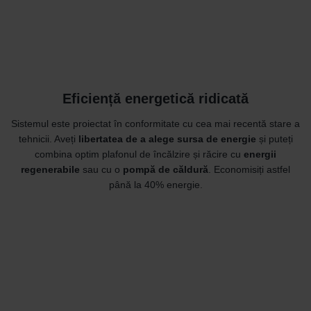
Eficiență energetică ridicată
Sistemul este proiectat în conformitate cu cea mai recentă stare a
tehnicii. Aveți
libertatea de a alege sursa de energie
și puteți
combina optim plafonul de încălzire și răcire cu
energii
regenerabile
sau cu o
pompă de căldură
. Economisiți astfel
până la 40% energie.