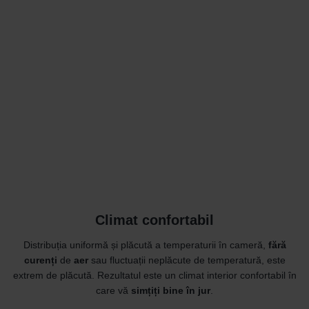
Climat confortabil
Distribuția uniformă și plăcută a temperaturii în cameră,
fără
curenți
de
aer
sau fluctuații neplăcute de temperatură, este
extrem de plăcută. Rezultatul este un climat interior confortabil în
care vă
simțiți bine în jur
.