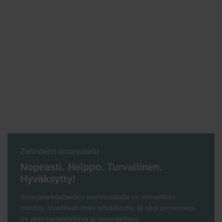
Zehnderin ilmanjakelu
Nopeasti. Helppo. Turvallinen.
Hyväksytty!
Ilmanjakelulaitteiden asennusalalla on meneillään
muutos. Vaaditaan lisää tehokkuutta, ja siksi prosesseja
on yksinkertaistettava ja nopeutettava.