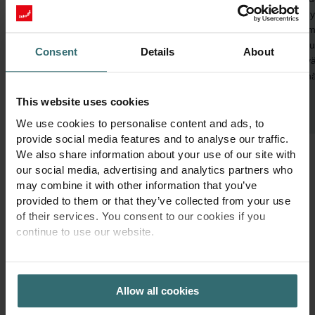
jäähdyt
Ilmanvaihtokoneet tuulettavat koko talon, ja
sisäil
ilmanjakojärjestelmän kautta ilmaa tulee ja
kosteu
poistuu oikeaan paikkaan. Talossa jo oleva
Consent
Details
About
pysyvä
lämpö tai kylmyys otetaan talteen. Näin
päivin
energiaa ei menetetä.
This website uses cookies
We use cookies to personalise content and ads, to
provide social media features and to analyse our traffic.
We also share information about your use of our site with
our social media, advertising and analytics partners who
may combine it with other information that you’ve
provided to them or that they’ve collected from your use
of their services. You consent to our cookies if you
continue to use our website.
PRIVACY POLICY
Allow all cookies