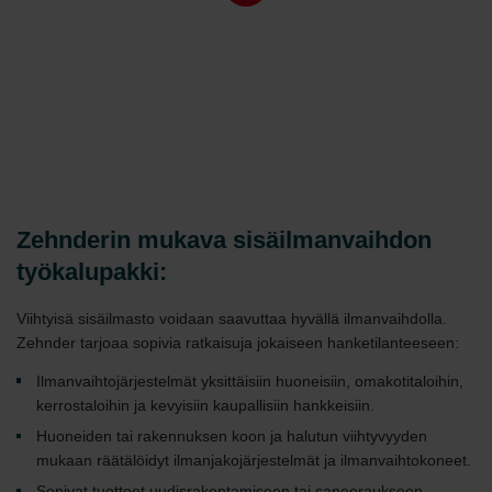
Zehnderin mukava sisäilmanvaihdon
työkalupakki:
Viihtyisä sisäilmasto voidaan saavuttaa hyvällä ilmanvaihdolla.
Zehnder tarjoaa sopivia ratkaisuja jokaiseen hanketilanteeseen:
Ilmanvaihtojärjestelmät yksittäisiin huoneisiin, omakotitaloihin,
kerrostaloihin ja kevyisiin kaupallisiin hankkeisiin.
Huoneiden tai rakennuksen koon ja halutun viihtyvyyden
mukaan räätälöidyt ilmanjakojärjestelmät ja ilmanvaihtokoneet.
Sopivat tuotteet uudisrakentamiseen tai saneeraukseen