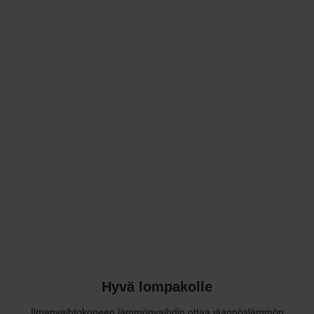
Hyvä lompakolle
Ilmanvaihtokoneen lämmönvaihdin ottaa jäännöslämmön