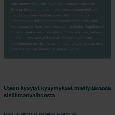
Rakentamisessa kaikki pyörii tehokkuuden ympärillä.
Siksi on tärkeää, että asennusprosessit suunnitellaan
mahdollisimman yksinkertaisiksi. Näin voit tarjota
useammalle asiakkaalle paremman ilmanlaadun edut
kodeissaan ja liikerakennuksissaan. Zehnder RapidLock®
on ilmanjakelun uusin keksintö - nopea asentaa, helppo
huoltaa, turvallinen ja ilmatiivis. Ilmanjakokanavien
yhdistäminen on yksinkertainen ja tehokas prosessi, eikä
tiivisteitä tarvitse voidella tai klipsejä koota.
Usein kysytyt kysymykset miellyttävästä
sisäilmanvaihdosta
Miksi miellyttävä sisäilmanvaihto on