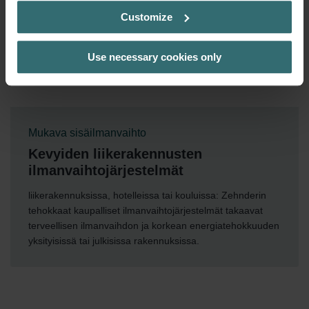
Customize
Use necessary cookies only
Mukava sisäilmanvaihto
Kevyiden liikerakennusten
ilmanvaihtojärjestelmät
liikerakennuksissa, hotelleissa tai kouluissa: Zehnderin
tehokkaat kaupalliset ilmanvaihtojärjestelmät takaavat
terveellisen ilmanvaihdon ja korkean energiatehokkuuden
yksityisissä tai julkisissa rakennuksissa.