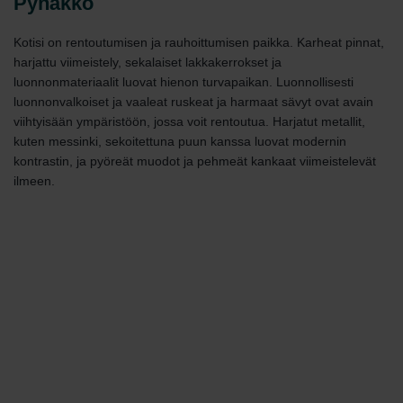
Pyhäkkö
Kotisi on rentoutumisen ja rauhoittumisen paikka. Karheat pinnat,
harjattu viimeistely, sekalaiset lakkakerrokset ja
luonnonmateriaalit luovat hienon turvapaikan. Luonnollisesti
luonnonvalkoiset ja vaaleat ruskeat ja harmaat sävyt ovat avain
viihtyisään ympäristöön, jossa voit rentoutua. Harjatut metallit,
kuten messinki, sekoitettuna puun kanssa luovat modernin
kontrastin, ja pyöreät muodot ja pehmeät kankaat viimeistelevät
ilmeen.