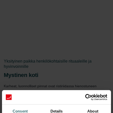
Yksityinen paikka henkilökohtaisille rituaaleille ja
hyvinvoinnille
Mystinen koti
Karheat, luonnolliset pinnat ovat ristiriidassa hienostuneen
muotoilun kanssa. Karkeat betonirakenteet yhdistettynä
kiillotettuihin kivipintoihin luovat moniaistisen kokemuksen. Mustan
ja tummanharmaan sävyt, grafiitti ja taupe ovat avain mystiseen
kotiin. Yksivärisiä huoneita korostavat tummansiniset sävyt ja
Consent
Details
About