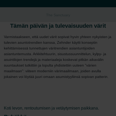
The Sanctuary
Tämän päivän ja tulevaisuuden värit
Varmistaakseen, että uudet värit sopivat hyvin yhteen nykyisten ja
tulevien asuntotrendien kanssa, Zehnder käytti konseptin
kehittämisessä tunnettujen väritrendien asiantuntijoiden
asiantuntemusta. Arkkitehtuurin, sisustussuunnittelun, kylpy- ja
asuintilojen trendejä ja materiaaleja koskevat pitkän aikavälin
suuntaukset tutkittiin ja lopulta yhdistettiin uuteen "värien
maailmaan": viiteen moderniin värimaailmaan, joiden avulla
jokainen voi löytää juuri omaan asumistyyliinsä sopivan patterin.
Koti levon, rentoutumisen ja vetäytymisen paikkana.