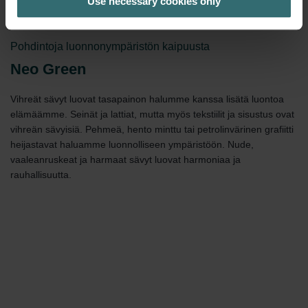
Use necessary cookies only
Pohdintoja luonnonympäristön kaipuusta
Neo Green
Vihreät sävyt luovat tasapainon halumme kanssa lisätä luontoa
elämäämme. Seinät ja lattiat, mutta myös tekstiilit ja sisustus ovat
vihreän sävyisiä. Pehmeä, hento minttu tai petrolinvärinen grafiitti
heijastavat haluamme luonnolliseen ympäristöön. Nude,
vaaleanruskeat ja harmaat sävyt luovat harmoniaa ja
rauhallisuutta.