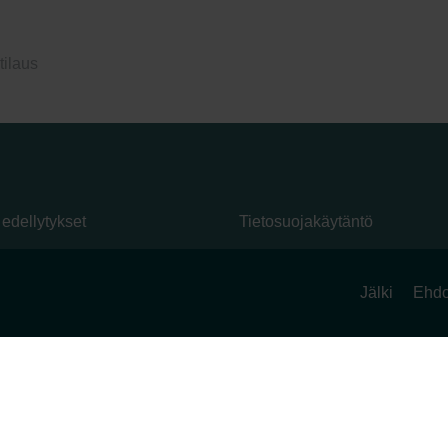
tilaus
 edellytykset
Tietosuojakäytäntö
Jälki
Ehdot