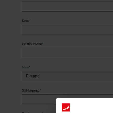
Katu
*
Postinumero
*
Maa
*
Sähköposti
*