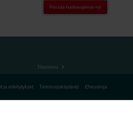
Tilaussivu
 ja edellytykset
Tietosuojakäytäntö
Eheyslinja