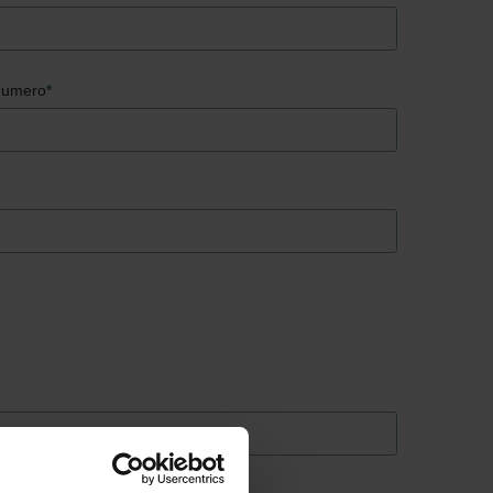
umero
*