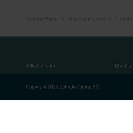
Zehnder Home
Huoltosopimukset
Peruuta 
Julkaisutiedot
Ehdot ja
Copyright 2026 Zehnder Group AG