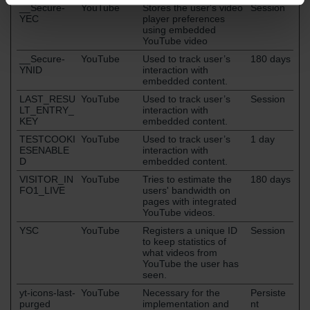
__Secure-
YouTube
Stores the user's video
Session
YEC
player preferences
using embedded
YouTube video
__Secure-
YouTube
Used to track user’s
180 days
YNID
interaction with
embedded content.
LAST_RESU
YouTube
Used to track user’s
Session
LT_ENTRY_
interaction with
KEY
embedded content.
TESTCOOKI
YouTube
Used to track user’s
1 day
ESENABLE
interaction with
D
embedded content.
VISITOR_IN
YouTube
Tries to estimate the
180 days
FO1_LIVE
users' bandwidth on
pages with integrated
YouTube videos.
YSC
YouTube
Registers a unique ID
Session
to keep statistics of
what videos from
YouTube the user has
seen.
yt-icons-last-
YouTube
Necessary for the
Persiste
purged
implementation and
nt