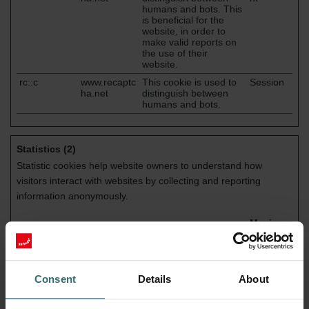
humans and bots. This
is beneficial for the
website, in order to
make valid reports on
the use of their
website.
rc::c
www.recaptc
This cookie is used to
Session
ha.net
distinguish between
humans and bots.
Statistics (2)
Statistic cookies help website owners to understand how
visitors interact with websites by collecting and reporting
information anonymously.
Maximum
Name
Provider
Purpose
Storage
Duration
_ga
Google
Used to send data to
2 years
Google Analytics about
Consent
Details
About
the visitor's device and
behavior. Tracks the
visitor across devices