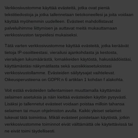
Verkkosivustomme käyttää evästeitä, jotka ovat pieniä
tekstitiedostoja ja jotka tallennetaan tietokoneellesi ja joita voidaan
käyttää myöhemmin uudelleen. Evästeet mahdollistavat
palveluihimme liittymisen ja auttavat meitä mukauttamaan
verkkosivuston tarpeidesi mukaiseksi.
Tätä varten verkkosivustomme käyttää evästeitä, jotka keräävät
tietoja IP-osoitteestasi, vierailusi ajankohdasta ja kestosta,
vierailujen lukumäärästä, lomakkeiden käytöstä, hakusäädöistäsi,
käyttämästäsi näkymätilasta sekä suosikkiasetuksistasi
verkkosivustollamme. Evästeiden säilytysajat vaihtelevat.
Oikeusperusteena on GDPR:n 6 artiklan 1 kohdan f alakohta.
Voit estää evästeiden tallentamisen muuttamalla käyttämäsi
selaimen asetuksia ja näin kieltää evästeiden käytön pysyvästi.
Lisäksi jo tallennetut evästeet voidaan poistaa milloin tahansa
selaimen tai muun ohjelmiston avulla. Kaikki yleiset selaimet
tukevat tätä toimintoa. Mikäli evästeet poistetaan käytöstä, jotkin
verkkosivustomme toiminnot eivät välttämättä ole käytettävissä tai
ne eivät toimi täydellisesti.