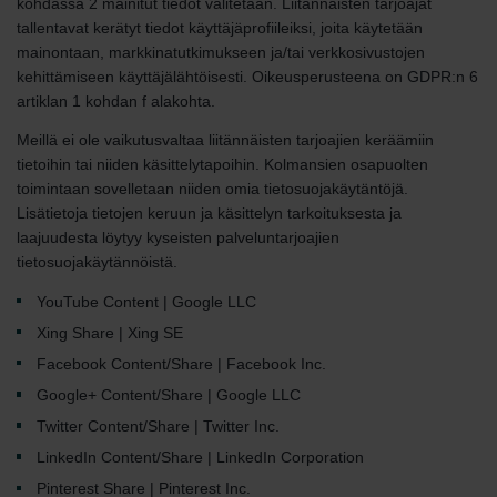
kohdassa 2 mainitut tiedot välitetään. Liitännäisten tarjoajat
tallentavat kerätyt tiedot käyttäjäprofiileiksi, joita käytetään
mainontaan, markkinatutkimukseen ja/tai verkkosivustojen
kehittämiseen käyttäjälähtöisesti. Oikeusperusteena on GDPR:n 6
artiklan 1 kohdan f alakohta.
Meillä ei ole vaikutusvaltaa liitännäisten tarjoajien keräämiin
tietoihin tai niiden käsittelytapoihin. Kolmansien osapuolten
toimintaan sovelletaan niiden omia tietosuojakäytäntöjä.
Lisätietoja tietojen keruun ja käsittelyn tarkoituksesta ja
laajuudesta löytyy kyseisten palveluntarjoajien
tietosuojakäytännöistä.
YouTube Content | Google LLC
Xing Share | Xing SE
Facebook Content/Share | Facebook Inc.
Google+ Content/Share | Google LLC
Twitter Content/Share | Twitter Inc.
LinkedIn Content/Share | LinkedIn Corporation
Pinterest Share | Pinterest Inc.