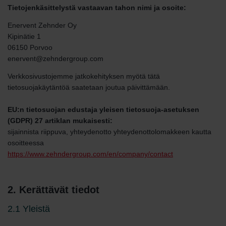
Tietojenkäsittelystä vastaavan tahon nimi ja osoite:
Enervent Zehnder Oy
Kipinätie 1
06150 Porvoo
enervent@zehndergroup.com
Verkkosivustojemme jatkokehityksen myötä tätä
tietosuojakäytäntöä saatetaan joutua päivittämään.
EU:n tietosuojan edustaja yleisen tietosuoja-asetuksen
(GDPR) 27 artiklan mukaisesti:
sijainnista riippuva, yhteydenotto yhteydenottolomakkeen kautta
osoitteessa
https://www.zehndergroup.com/en/company/contact
2. Kerättävät tiedot
2.1 Yleistä