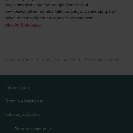
henkilötietojasi ainoastaan ohjatakseen sinut
verkkosivustoillemme eikä tallenna tietoja. Lisätietoja qr1.at-
palvelun tietosuojasta on saatavilla osoitteessa
https://qr1.at/dsgvo
.
Zehnder Home
Huoltosopimukset
Tietosuojakäytäntö
Julkaisutiedot
Ehdot ja edellytykset
Tietosuojakäytäntö
Peruuta sopimus