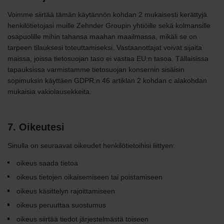
Voimme siirtää tämän käytännön kohdan 2 mukaisesti kerättyjä
henkilötietojasi muille Zehnder Groupin yhtiöille sekä kolmansille
osapuolille mihin tahansa maahan maailmassa, mikäli se on
tarpeen tilauksesi toteuttamiseksi. Vastaanottajat voivat sijaita
maissa, joissa tietosuojan taso ei vastaa EU:n tasoa. Tällaisissa
tapauksissa varmistamme tietosuojan konsernin sisäisin
sopimuksin käyttäen GDPR:n 46 artiklan 2 kohdan c alakohdan
mukaisia vakiolausekkeita.
7. Oikeutesi
Sinulla on seuraavat oikeudet henkilötietoihisi liittyen:
oikeus saada tietoa
oikeus tietojen oikaisemiseen tai poistamiseen
oikeus käsittelyn rajoittamiseen
oikeus peruuttaa suostumus
oikeus siirtää tiedot järjestelmästä toiseen