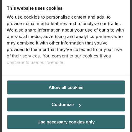
and marketing
This website uses cookies
channels.
_ga_#
Google
Used to send data to
2 years
We use cookies to personalise content and ads, to
Google Analytics about
provide social media features and to analyse our traffic.
the visitor's device and
We also share information about your use of our site with
behavior. Tracks the
visitor across devices
our social media, advertising and analytics partners who
and marketing
may combine it with other information that you’ve
channels.
provided to them or that they’ve collected from your use
of their services. You consent to our cookies if you
continue to use our website.
Marketing (10)
Marketing cookies are used to track visitors across websites.
PRIVACY POLICY
The intention is to display ads that are relevant and engaging
for the individual user and thereby more valuable for publishers
Allow all cookies
and third party advertisers.
Maximum
Customize
Name
Provider
Purpose
Storage
Duration
__Secure-
YouTube
Used to track user’s
180 days
Use necessary cookies only
ROLLOUT_
interaction with
TOKEN
embedded content.