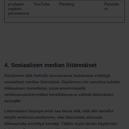
yt-player-
YouTube
Pending
Persiste
caption-
nt
persistence
4. Sosiaalisen median liitännäiset
Käytämme tällä hetkellä seuraavassa taulukossa esitettyjä
sosiaalisen median liitännäisiä. Käytämme niin sanottua kahden
klikkauksen menettelyä, jossa ensimmäisellä
verkkosivustokäynnilläsi henkilötietoja ei välitetä liitännäisten
tarjoajille.
Liitännäisten tarjoajat eivät saa tietoa siitä, että olet vieraillut
tietyllä verkkosivustollamme, ellei liitännäistä aktivoida
klikkaamalla merkittyä kenttää. Tällöin myös tämän käytännön