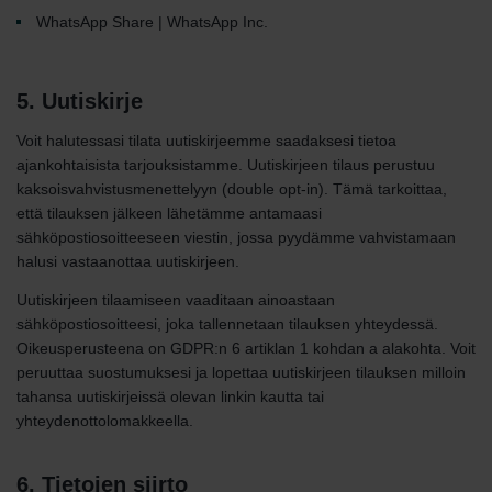
WhatsApp Share | WhatsApp Inc.
5. Uutiskirje
Voit halutessasi tilata uutiskirjeemme saadaksesi tietoa
ajankohtaisista tarjouksistamme. Uutiskirjeen tilaus perustuu
kaksoisvahvistusmenettelyyn (double opt-in). Tämä tarkoittaa,
että tilauksen jälkeen lähetämme antamaasi
sähköpostiosoitteeseen viestin, jossa pyydämme vahvistamaan
halusi vastaanottaa uutiskirjeen.
Uutiskirjeen tilaamiseen vaaditaan ainoastaan
sähköpostiosoitteesi, joka tallennetaan tilauksen yhteydessä.
Oikeusperusteena on GDPR:n 6 artiklan 1 kohdan a alakohta. Voit
peruuttaa suostumuksesi ja lopettaa uutiskirjeen tilauksen milloin
tahansa uutiskirjeissä olevan linkin kautta tai
yhteydenottolomakkeella.
6. Tietojen siirto