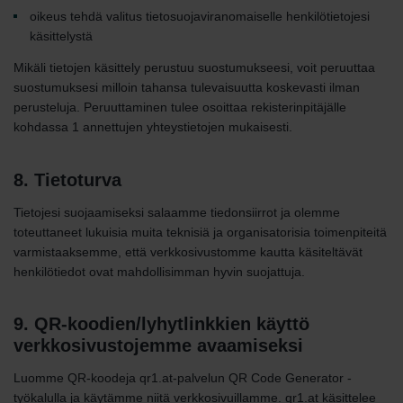
oikeus tehdä valitus tietosuojaviranomaiselle henkilötietojesi
käsittelystä
Mikäli tietojen käsittely perustuu suostumukseesi, voit peruuttaa
suostumuksesi milloin tahansa tulevaisuutta koskevasti ilman
perusteluja. Peruuttaminen tulee osoittaa rekisterinpitäjälle
kohdassa 1 annettujen yhteystietojen mukaisesti.
8. Tietoturva
Tietojesi suojaamiseksi salaamme tiedonsiirrot ja olemme
toteuttaneet lukuisia muita teknisiä ja organisatorisia toimenpiteitä
varmistaaksemme, että verkkosivustomme kautta käsiteltävät
henkilötiedot ovat mahdollisimman hyvin suojattuja.
9. QR-koodien/lyhytlinkkien käyttö
verkkosivustojemme avaamiseksi
Luomme QR-koodeja qr1.at-palvelun QR Code Generator -
työkalulla ja käytämme niitä verkkosivuillamme. qr1.at käsittelee