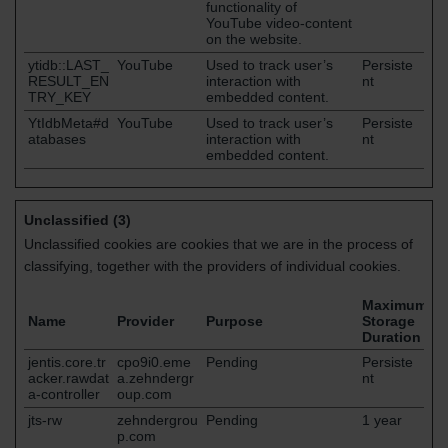
functionality of
YouTube video-content
on the website.
ytidb::LAST_
YouTube
Used to track user’s
Persiste
RESULT_EN
interaction with
nt
TRY_KEY
embedded content.
YtIdbMeta#d
YouTube
Used to track user’s
Persiste
atabases
interaction with
nt
embedded content.
Unclassified (3)
Unclassified cookies are cookies that we are in the process of
classifying, together with the providers of individual cookies.
Maximum
Name
Provider
Purpose
Storage
Duration
jentis.core.tr
cpo9i0.eme
Pending
Persiste
acker.rawdat
a.zehndergr
nt
a-controller
oup.com
jts-rw
zehndergrou
Pending
1 year
p.com