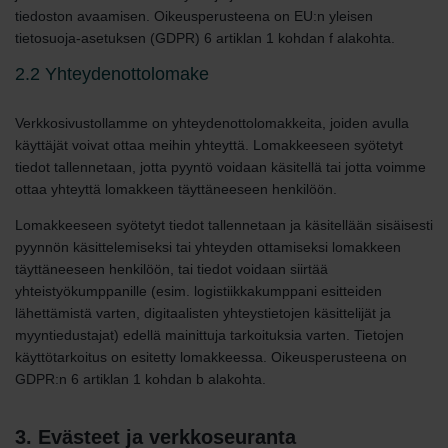
tiedoston avaamisen. Oikeusperusteena on EU:n yleisen
tietosuoja-asetuksen (GDPR) 6 artiklan 1 kohdan f alakohta.
2.2 Yhteydenottolomake
Verkkosivustollamme on yhteydenottolomakkeita, joiden avulla
käyttäjät voivat ottaa meihin yhteyttä. Lomakkeeseen syötetyt
tiedot tallennetaan, jotta pyyntö voidaan käsitellä tai jotta voimme
ottaa yhteyttä lomakkeen täyttäneeseen henkilöön.
Lomakkeeseen syötetyt tiedot tallennetaan ja käsitellään sisäisesti
pyynnön käsittelemiseksi tai yhteyden ottamiseksi lomakkeen
täyttäneeseen henkilöön, tai tiedot voidaan siirtää
yhteistyökumppanille (esim. logistiikkakumppani esitteiden
lähettämistä varten, digitaalisten yhteystietojen käsittelijät ja
myyntiedustajat) edellä mainittuja tarkoituksia varten. Tietojen
käyttötarkoitus on esitetty lomakkeessa. Oikeusperusteena on
GDPR:n 6 artiklan 1 kohdan b alakohta.
3. Evästeet ja verkkoseuranta