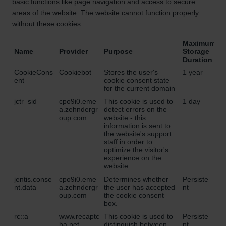
basic functions like page navigation and access to secure
areas of the website. The website cannot function properly
without these cookies.
Maximum
Name
Provider
Purpose
Storage
Duration
CookieCons
Cookiebot
Stores the user's
1 year
ent
cookie consent state
for the current domain
jctr_sid
cpo9i0.eme
This cookie is used to
1 day
a.zehndergr
detect errors on the
oup.com
website - this
information is sent to
the website's support
staff in order to
optimize the visitor's
experience on the
website.
jentis.conse
cpo9i0.eme
Determines whether
Persiste
nt.data
a.zehndergr
the user has accepted
nt
oup.com
the cookie consent
box.
rc::a
www.recaptc
This cookie is used to
Persiste
ha.net
distinguish between
nt