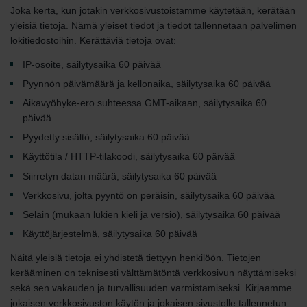
Joka kerta, kun jotakin verkkosivustoistamme käytetään, kerätään
yleisiä tietoja. Nämä yleiset tiedot ja tiedot tallennetaan palvelimen
lokitiedostoihin. Kerättäviä tietoja ovat:
IP-osoite, säilytysaika 60 päivää
Pyynnön päivämäärä ja kellonaika, säilytysaika 60 päivää
Aikavyöhyke-ero suhteessa GMT-aikaan, säilytysaika 60
päivää
Pyydetty sisältö, säilytysaika 60 päivää
Käyttötila / HTTP-tilakoodi, säilytysaika 60 päivää
Siirretyn datan määrä, säilytysaika 60 päivää
Verkkosivu, jolta pyyntö on peräisin, säilytysaika 60 päivää
Selain (mukaan lukien kieli ja versio), säilytysaika 60 päivää
Käyttöjärjestelmä, säilytysaika 60 päivää
Näitä yleisiä tietoja ei yhdistetä tiettyyn henkilöön. Tietojen
kerääminen on teknisesti välttämätöntä verkkosivun näyttämiseksi
sekä sen vakauden ja turvallisuuden varmistamiseksi. Kirjaamme
jokaisen verkkosivuston käytön ja jokaisen sivustolle tallennetun