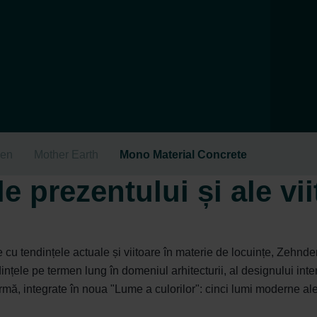
een
Mother Earth
Mono Material Concrete
le prezentului și ale vii
 cu tendințele actuale și viitoare în materie de locuințe, Zehnder
țele pe termen lung în domeniul arhitecturii, al designului interi
n urmă, integrate în noua "Lume a culorilor": cinci lumi moderne al