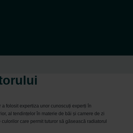
torului
 a folosit expertiza unor cunoscuți experți în
or, al tendințelor în materie de băi și camere de zi
e culorilor care permit tuturor să găsească radiatorul