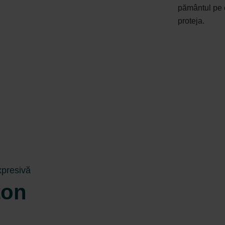
pământul pe c
proteja.
xpresivă
ton