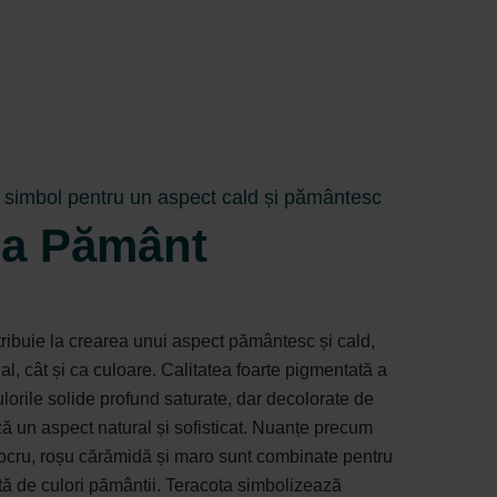
 simbol pentru un aspect cald și pământesc
a Pământ
ribuie la crearea unui aspect pământesc și cald,
al, cât și ca culoare. Calitatea foarte pigmentată a
culorile solide profund saturate, dar decolorate de
ă un aspect natural și sofisticat. Nuanțe precum
ocru, roșu cărămidă și maro sunt combinate pentru
tă de culori pământii. Teracota simbolizează