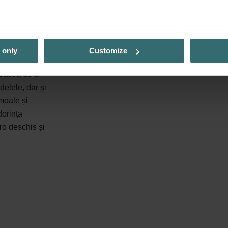
ediu natural
 only
Customize
oastră de a
delele, dar și
moale și
dorința
ro deschis și