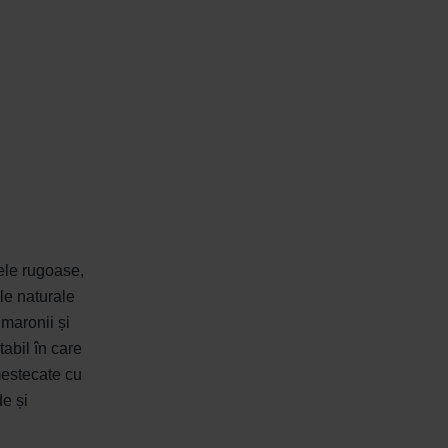
țele rugoase,
ele naturale
 maronii și
abil în care
mestecate cu
de și