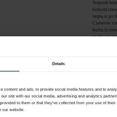
Texturile bru
lustruită cre
negru și gri î
Camerele mon
închis și met
pentru un spaț
Details
e content and ads, to provide social media features and to analy
 our site with our social media, advertising and analytics partn
 provided to them or that they’ve collected from your use of their
e our website.