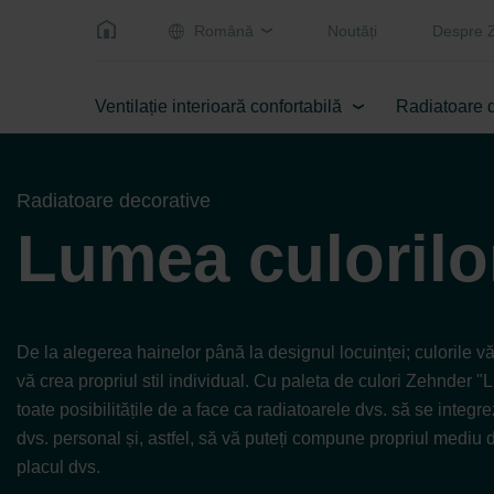
Română
Noutăți
Despre 
Ventilație interioară confortabilă
Radiatoare 
Radiatoare decorative
Lumea culorilo
De la alegerea hainelor până la designul locuinței; culorile vă
vă crea propriul stil individual. Cu paleta de culori Zehnder "L
toate posibilitățile de a face ca radiatoarele dvs. să se integrez
dvs. personal și, astfel, să vă puteți compune propriul mediu 
placul dvs.