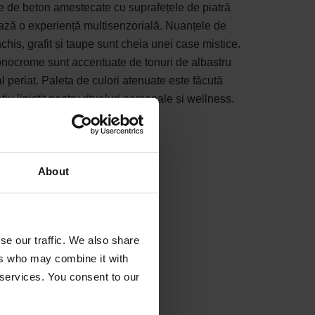
te de beton amestecate cu suprafețele de piatră
ează o experiență multisenzorială. Nuanțele de
nchis, grafit și taupe sunt cheia unei case mistice.
ocrome sunt accentuate de tonuri de albastru
al periat. Paleta de culori atenuate este făcută
iu liniștit pentru ritualuri personale și wellness.
About
se our traffic. We also share
ers who may combine it with
 services. You consent to our