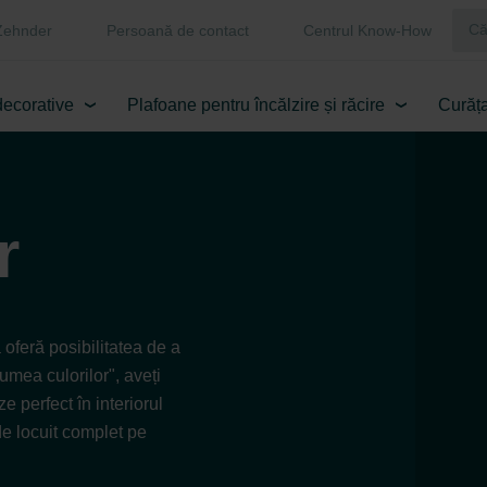
Zehnder
Persoană de contact
Centrul Know-How
decorative
Plafoane pentru încălzire și răcire
Curăța
r
 oferă posibilitatea de a
umea culorilor", aveți
e perfect în interiorul
de locuit complet pe