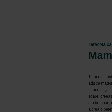
Teracota ca
Mam
Teracota cont
atât ca materi
teracotei și 
soare, creeaz
alb bumbac, 
a crea o pale