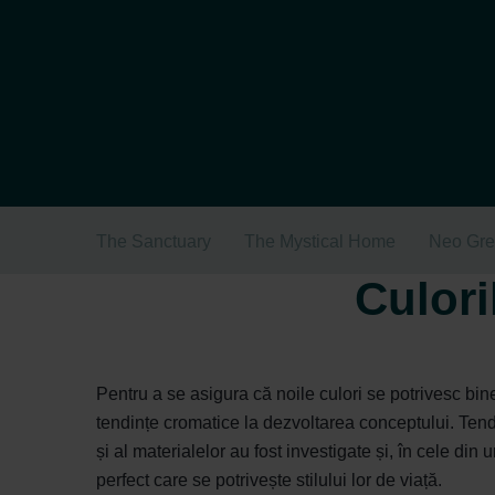
The Sanctuary
The Mystical Home
Neo Gr
Culori
Pentru a se asigura că noile culori se potrivesc bine
tendințe cromatice la dezvoltarea conceptului. Tendin
și al materialelor au fost investigate și, în cele di
perfect care se potrivește stilului lor de viață.