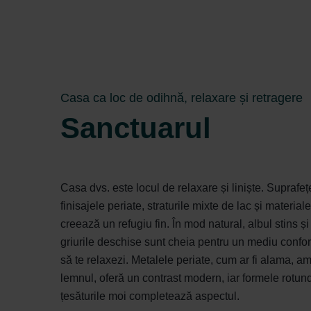
Casa ca loc de odihnă, relaxare și retragere
Sanctuarul
Casa dvs. este locul de relaxare și liniște. Suprafe
finisajele periate, straturile mixte de lac și material
creează un refugiu fin. În mod natural, albul stins și
griurile deschise sunt cheia pentru un mediu confort
să te relaxezi. Metalele periate, cum ar fi alama, a
lemnul, oferă un contrast modern, iar formele rotun
țesăturile moi completează aspectul.