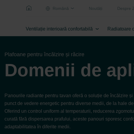
Română
Noutăți
Despre 
Ventilație interioară confortabilă
Radiatoare 
Plafoane pentru încălzire și răcire
Domenii de apl
Panourile radiante pentru tavan oferă o soluție de încălzire și 
punct de vedere energetic pentru diverse medii, de la hale de 
Oferind un control uniform al temperaturii, reducerea zgomotul
curată fără dispersarea prafului, aceste panouri sporesc confor
adaptabilitatea în diferite medii.