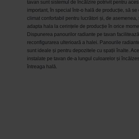
tavan sunt sistemul de încălzire potrivit pentru ace
important, în special într-o hală de producție, să se
climat confortabil pentru lucrători și, de asemenea,
adapta hala la cerințele de producție în orice mome
Dispunerea panourilor radiante pe tavan faciliteaz
reconfigurarea ulterioară a halei. Panourile radiant
sunt ideale și pentru depozitele cu spații înalte. Ac
instalate pe tavan de-a lungul culoarelor și încălze
întreaga hală.