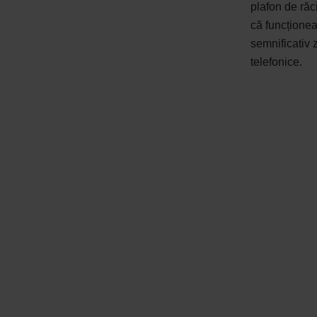
plafon de răc
că funcționea
semnificativ 
telefonice.