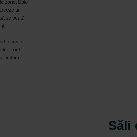
ste zone. Este
 creeze un
 să se poată
nt.
ă
e din tavan
estea sunt
sc uniform
Săli