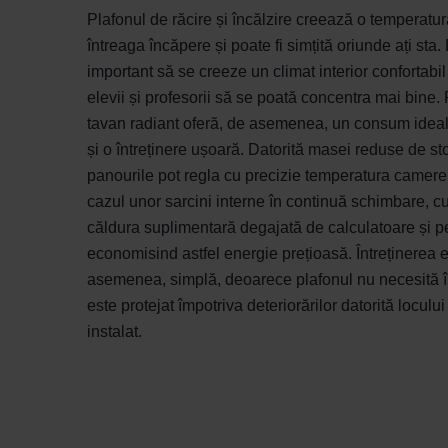
Plafonul de răcire și încălzire creează o temperatur
întreaga încăpere și poate fi simțită oriunde ați sta.
important să se creeze un climat interior confortabil
elevii și profesorii să se poată concentra mai bine.
tavan radiant oferă, de asemenea, un consum ideal
și o întreținere ușoară. Datorită masei reduse de st
panourile pot regla cu precizie temperatura camerei 
cazul unor sarcini interne în continuă schimbare, cu
căldura suplimentară degajată de calculatoare și 
economisind astfel energie prețioasă. Întreținerea e
asemenea, simplă, deoarece plafonul nu necesită în
este protejat împotriva deteriorărilor datorită locului
instalat.