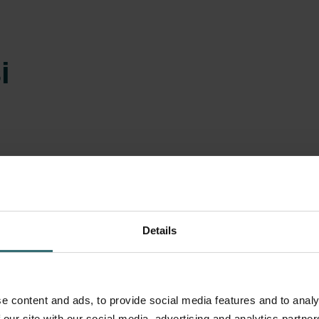
i
 economisire
te fi utilizat
tea, acesta nu
ră panoul
Details
nvenționale,
rilor de aer pe
nt pentru
a praf. Acest
e content and ads, to provide social media features and to analy
 curățate
 our site with our social media, advertising and analytics partn