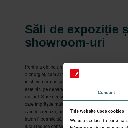
Săli de expoziție ș
showroom-uri
Pentru a obține un climat confortabil, un sistem de
a energiei, cum ar fi panourile radiante de tavan, poa
în showroom-uri și săli de expoziție. Cu toate aces
este nici pe departe singurul avantaj pe care îl ofe
Consent
radiant. Spre deosebire de încălzitoarele cu aer co
care împrăștie mult praf în încăpere datorită vârteju
This website uses cookies
care le creează, principiul radiant al panoului radia
tavan îi permite să funcționeze curat, fără a dispers
We use cookies to personalis
lucru reduce considerabil frecvența cu care trebuie
information about your use of