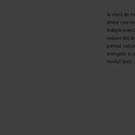
În afară de în
dintre cele m
îndeplinească
radiant din t
panoul radian
energetic și 
nivelul dorit