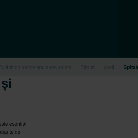
Exhibition rooms and showrooms
Birouri
școli
Spital
și
ste esențial
adiante de