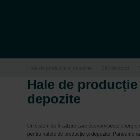
Hale de producție și depozite
Săli de sport
Hale de producție 
depozite
Un sistem de încălzire care economisește energie e
pentru halele de producție și depozite. Panourile r