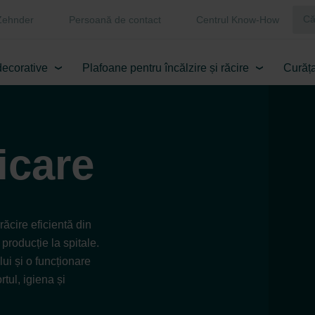
Zehnder
Persoană de contact
Centrul Know-How
decorative
Plafoane pentru încălzire și răcire
Curăța
icare
răcire eficientă din
producție la spitale.
ui și o funcționare
tul, igiena și