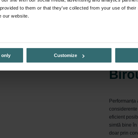
 provided to them or that they’ve collected from your use of their
e our website.
 only
Customize
Biro
Performanța a
considerente 
eficient posi
simtă bine în 
doar prin con