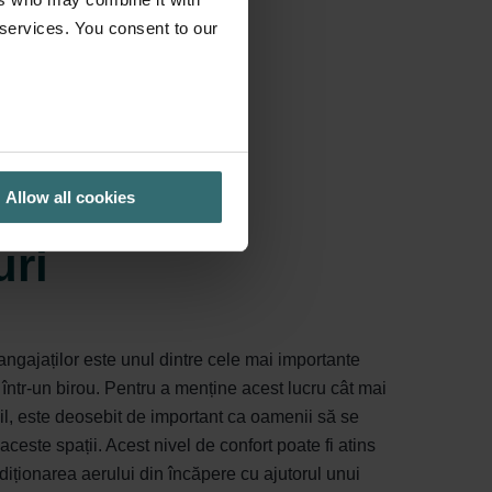
 services. You consent to our
Allow all cookies
uri
ngajaților este unul dintre cele mai importante
într-un birou. Pentru a menține acest lucru cât mai
bil, este deosebit de important ca oamenii să se
aceste spații. Acest nivel de confort poate fi atins
diționarea aerului din încăpere cu ajutorul unui