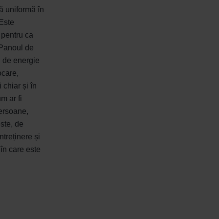
ă uniformă în
 Este
 pentru ca
 Panoul de
 de energie
ocare,
chiar și în
m ar fi
persoane,
ste, de
treținere și
 în care este