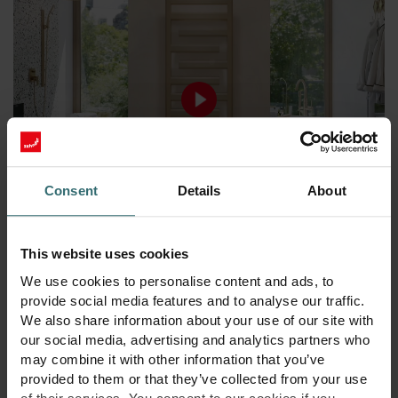
Consent
Details
About
Radiatorul
Zehnder Tetris
a fost distins cu
Red Dot Design
This website uses cookies
Award 2024
în categoria
Design de produs
. Această
recunoaștere evidențiază designul inovator și tehnologia
We use cookies to personalise content and ads, to
radiatorului, care combină aspectul estetic cu funcționalitatea
provide social media features and to analyse our traffic.
eficientă.
We also share information about your use of our site with
our social media, advertising and analytics partners who
Faceți clic aici pentru a pătrunde în procesul designerului -
may combine it with other information that you’ve
apăsați play acum și lăsați călătoria să înceapă!
provided to them or that they’ve collected from your use