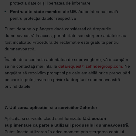
protecția datelor și libertatea de informare
Pentru alte state membre ale UE:
Autoritatea națională
pentru protecția datelor respectivă
Puteți depune o plângere dacă considerați că drepturile
dumneavoastră la acces, portabilitate sau ștergere a datelor au
fost încălcate. Procedura de reclamație este gratuită pentru
dumneavoastră.
Înainte de a contacta autoritatea de supraveghere, vă încurajăm
să ne contactați mai întâi la
datarequest@zehndergroup.com.
Ne
angajăm să rezolvăm prompt și pe cale amiabilă orice preocupări
pe care le puteți avea cu privire la drepturile dumneavoastră
privind datele.
7. Utilizarea aplicației și a serviciilor Zehnder
Aplicația și serviciile cloud sunt furnizate
fără costuri
suplimentare ca parte a utilizării produsului dumneavoastră
.
Puteți înceta utilizarea în orice moment prin ștergerea contului