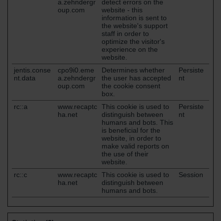
a.zehndergr
detect errors on the
oup.com
website - this
information is sent to
the website's support
staff in order to
optimize the visitor's
experience on the
website.
jentis.conse
cpo9i0.eme
Determines whether
Persiste
nt.data
a.zehndergr
the user has accepted
nt
oup.com
the cookie consent
box.
rc::a
www.recaptc
This cookie is used to
Persiste
ha.net
distinguish between
nt
humans and bots. This
is beneficial for the
website, in order to
make valid reports on
the use of their
website.
rc::c
www.recaptc
This cookie is used to
Session
ha.net
distinguish between
humans and bots.