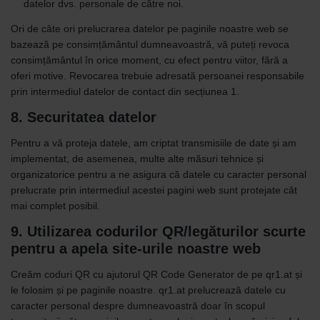
datelor dvs. personale de către noi.
Ori de câte ori prelucrarea datelor pe paginile noastre web se
bazează pe consimțământul dumneavoastră, vă puteți revoca
consimțământul în orice moment, cu efect pentru viitor, fără a
oferi motive. Revocarea trebuie adresată persoanei responsabile
prin intermediul datelor de contact din secțiunea 1.
8. Securitatea datelor
Pentru a vă proteja datele, am criptat transmisiile de date și am
implementat, de asemenea, multe alte măsuri tehnice și
organizatorice pentru a ne asigura că datele cu caracter personal
prelucrate prin intermediul acestei pagini web sunt protejate cât
mai complet posibil.
9. Utilizarea codurilor QR/legăturilor scurte
pentru a apela site-urile noastre web
Creăm coduri QR cu ajutorul QR Code Generator de pe qr1.at și
le folosim și pe paginile noastre. qr1.at prelucrează datele cu
caracter personal despre dumneavoastră doar în scopul