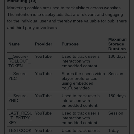
Marketing (10)
Marketing cookies are used to track visitors across websites.
The intention is to display ads that are relevant and engaging
for the individual user and thereby more valuable for publishers
and third party advertisers.
Maximum
Name
Provider
Purpose
Storage
Duration
__Secure-
YouTube
Used to track user’s
180 days
ROLLOUT_
interaction with
TOKEN
embedded content.
__Secure-
YouTube
Stores the user's video
Session
YEC
player preferences
using embedded
YouTube video
__Secure-
YouTube
Used to track user’s
180 days
YNID
interaction with
embedded content.
LAST_RESU
YouTube
Used to track user’s
Session
LT_ENTRY_
interaction with
KEY
embedded content.
TESTCOOKI
YouTube
Used to track user’s
1 day