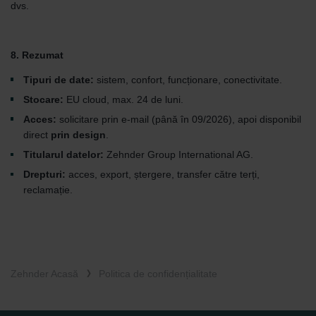
dvs.
8. Rezumat
Tipuri de date:
sistem, confort, funcționare, conectivitate.
Stocare:
EU cloud, max. 24 de luni.
Acces:
solicitare prin e-mail (până în 09/2026), apoi disponibil
direct
prin design
.
Titularul datelor:
Zehnder Group International AG.
Drepturi:
acces, export, ștergere, transfer către terți,
reclamație.
Zehnder Acasă
Politica de confidențialitate