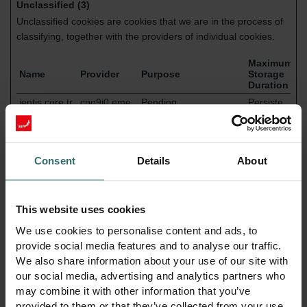
Unclassified (3)
Unclassified cookies are cookies that we are in the process of
classifying, together with the providers of individual cookies.
Maximum
Name
Provider
Purpose
Storage
Duration
jentis.core.tr
cpo9i0.eme
Pending
Persiste
acker.rawdat
a.zehndergr
nt
a-controller
oup.com
jts-rw
zehndergrou
Pending
1 year
p.com
Consent
Details
About
yt-player-
YouTube
Pending
Persiste
caption-
nt
persistence
This website uses cookies
We use cookies to personalise content and ads, to
provide social media features and to analyse our traffic.
We also share information about your use of our site with
our social media, advertising and analytics partners who
may combine it with other information that you’ve
provided to them or that they’ve collected from your use