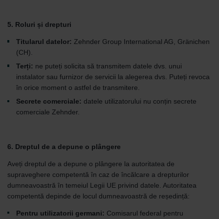
5. Roluri și drepturi
Titularul datelor:
Zehnder Group International AG, Gränichen
(CH).
Terți:
ne puteți solicita să transmitem datele dvs. unui
instalator sau furnizor de servicii la alegerea dvs. Puteți revoca
în orice moment o astfel de transmitere.
Secrete comerciale:
datele utilizatorului nu conțin secrete
comerciale Zehnder.
6. Dreptul de a depune o plângere
Aveți dreptul de a depune o plângere la autoritatea de
supraveghere competentă în caz de încălcare a drepturilor
dumneavoastră în temeiul Legii UE privind datele. Autoritatea
competentă depinde de locul dumneavoastră de reședință:
Pentru utilizatorii germani:
Comisarul federal pentru