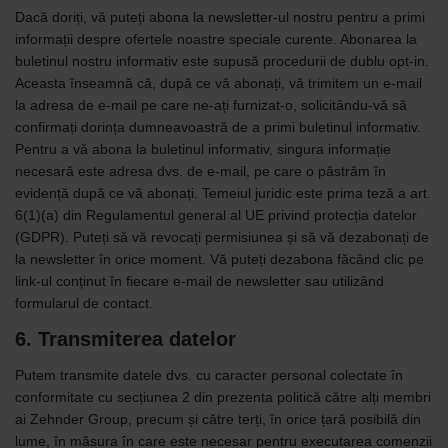
Dacă doriți, vă puteți abona la newsletter-ul nostru pentru a primi
informații despre ofertele noastre speciale curente. Abonarea la
buletinul nostru informativ este supusă procedurii de dublu opt-in.
Aceasta înseamnă că, după ce vă abonați, vă trimitem un e-mail
la adresa de e-mail pe care ne-ați furnizat-o, solicitându-vă să
confirmați dorința dumneavoastră de a primi buletinul informativ.
Pentru a vă abona la buletinul informativ, singura informație
necesară este adresa dvs. de e-mail, pe care o păstrăm în
evidență după ce vă abonați. Temeiul juridic este prima teză a art.
6(1)(a) din Regulamentul general al UE privind protecția datelor
(GDPR). Puteți să vă revocați permisiunea și să vă dezabonați de
la newsletter în orice moment. Vă puteți dezabona făcând clic pe
link-ul conținut în fiecare e-mail de newsletter sau utilizând
formularul de contact.
6. Transmiterea datelor
Putem transmite datele dvs. cu caracter personal colectate în
conformitate cu secțiunea 2 din prezenta politică către alți membri
ai Zehnder Group, precum și către terți, în orice țară posibilă din
lume, în măsura în care este necesar pentru executarea comenzii