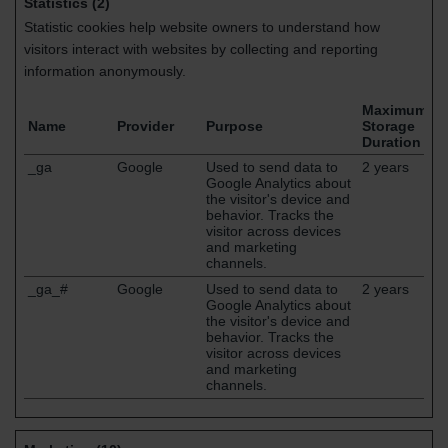
Statistics (2)
Statistic cookies help website owners to understand how
visitors interact with websites by collecting and reporting
information anonymously.
Maximum
Name
Provider
Purpose
Storage
Duration
_ga
Google
Used to send data to
2 years
Google Analytics about
the visitor's device and
behavior. Tracks the
visitor across devices
and marketing
channels.
_ga_#
Google
Used to send data to
2 years
Google Analytics about
the visitor's device and
behavior. Tracks the
visitor across devices
and marketing
channels.