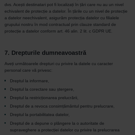
dvs. Acești destinatari pot fi localizați în țări care nu au un nivel
echivalent de protecție a datelor. În țările cu un nivel de protecție
a datelor neechivalent, asigurăm protecția datelor cu filialele
grupului nostru în mod contractual prin clauze standard de
protecție a datelor conform art. 46 alin. 2 lit. c GDPR UE.
7. Drepturile dumneavoastră
Aveți următoarele drepturi cu privire la datele cu caracter
personal care vă privesc:
Dreptul la informare,
Dreptul la corectare sau ștergere,
Dreptul la restricționarea prelucrării,
Dreptul de a revoca consimțământul pentru prelucrare,
Dreptul la portabilitatea datelor,
Dreptul de a depune o plângere la o autoritate de
supraveghere a protecției datelor cu privire la prelucrarea