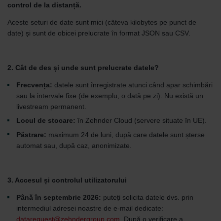
control de la distanță.
Aceste seturi de date sunt mici (câteva kilobytes pe punct de
date) și sunt de obicei prelucrate în format JSON sau CSV.
2. Cât de des și unde sunt prelucrate datele?
Frecvența:
datele sunt înregistrate atunci când apar schimbări
sau la intervale fixe (de exemplu, o dată pe zi). Nu există un
livestream permanent.
Locul de stocare:
în Zehnder Cloud (servere situate în UE).
Păstrare:
maximum 24 de luni, după care datele sunt șterse
automat sau, după caz, anonimizate.
3. Accesul și controlul utilizatorului
Până în septembrie 2026:
puteți solicita datele dvs. prin
intermediul adresei noastre de e-mail dedicate:
datarequest@zehndergroup.com.
După o verificare a