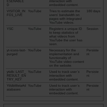
ESENABLE
interaction with
D
embedded content.
VISITOR_IN
YouTube
Tries to estimate the
180 days
FO1_LIVE
users' bandwidth on
pages with integrated
YouTube videos.
YSC
YouTube
Registers a unique ID
Session
to keep statistics of
what videos from
YouTube the user has
seen.
yt-icons-last-
YouTube
Necessary for the
Persiste
purged
implementation and
nt
functionality of
YouTube video-content
on the website.
ytidb::LAST_
YouTube
Used to track user’s
Persiste
RESULT_EN
interaction with
nt
TRY_KEY
embedded content.
YtIdbMeta#d
YouTube
Used to track user’s
Persiste
atabases
interaction with
nt
embedded content.