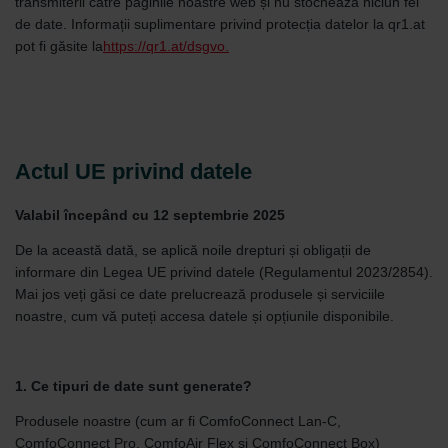
transmiterii către paginile noastre web și nu stochează niciun fel
de date. Informații suplimentare privind protecția datelor la qr1.at
pot fi găsite la
https://qr1.at/dsgvo.
Actul UE privind datele
Valabil începând cu 12 septembrie 2025
De la această dată, se aplică noile drepturi și obligații de
informare din Legea UE privind datele (Regulamentul 2023/2854).
Mai jos veți găsi ce date prelucrează produsele și serviciile
noastre, cum vă puteți accesa datele și opțiunile disponibile.
1. Ce tipuri de date sunt generate?
Produsele noastre (cum ar fi ComfoConnect Lan-C,
ComfoConnect Pro, ComfoAir Flex și ComfoConnect Box)