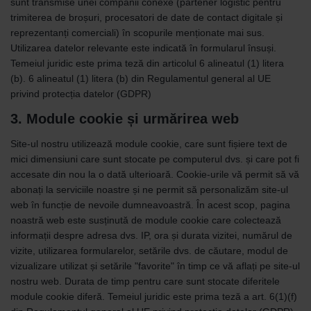
sunt transmise unei companii conexe (partener logistic pentru
trimiterea de broșuri, procesatori de date de contact digitale și
reprezentanți comerciali) în scopurile menționate mai sus.
Utilizarea datelor relevante este indicată în formularul însuși.
Temeiul juridic este prima teză din articolul 6 alineatul (1) litera
(b). 6 alineatul (1) litera (b) din Regulamentul general al UE
privind protecția datelor (GDPR)
3. Module cookie și urmărirea web
Site-ul nostru utilizează module cookie, care sunt fișiere text de
mici dimensiuni care sunt stocate pe computerul dvs. și care pot fi
accesate din nou la o dată ulterioară. Cookie-urile vă permit să vă
abonați la serviciile noastre și ne permit să personalizăm site-ul
web în funcție de nevoile dumneavoastră. În acest scop, pagina
noastră web este susținută de module cookie care colectează
informații despre adresa dvs. IP, ora și durata vizitei, numărul de
vizite, utilizarea formularelor, setările dvs. de căutare, modul de
vizualizare utilizat și setările "favorite" în timp ce vă aflați pe site-ul
nostru web. Durata de timp pentru care sunt stocate diferitele
module cookie diferă. Temeiul juridic este prima teză a art. 6(1)(f)